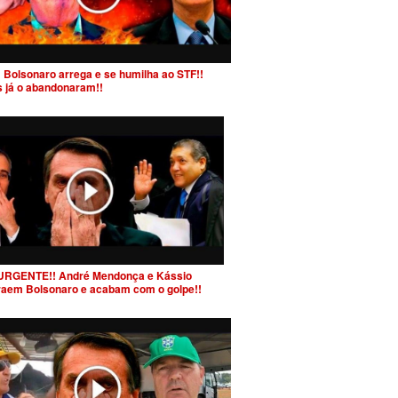
 Bolsonaro arrega e se humilha ao STF!!
s já o abandonaram!!
URGENTE!! André Mendonça e Kássio
raem Bolsonaro e acabam com o golpe!!