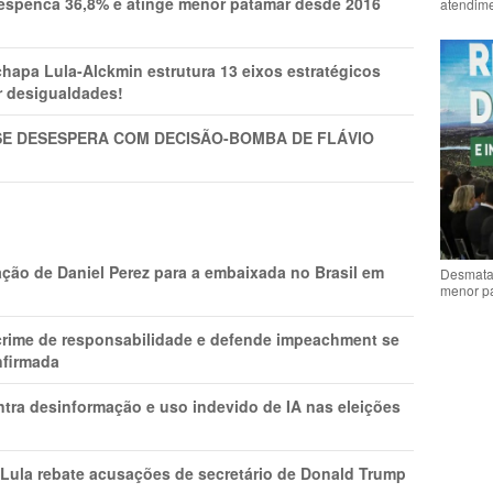
spenca 36,8% e atinge menor patamar desde 2016
atendime
pa Lula-Alckmin estrutura 13 eixos estratégicos
ar desigualdades!
SE DESESPERA COM DECISÃO-BOMBA DE FLÁVIO
ção de Daniel Perez para a embaixada no Brasil em
Desmata
menor p
 crime de responsabilidade e defende impeachment se
nfirmada
ntra desinformação e uso indevido de IA nas eleições
 Lula rebate acusações de secretário de Donald Trump