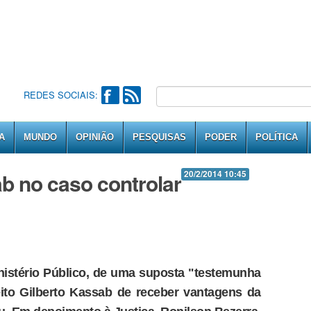
REDES SOCIAIS:
A
MUNDO
OPINIÃO
PESQUISAS
PODER
POLÍTICA
ab no caso controlar
20/2/2014 10:45
istério Público, de uma suposta "testemunha
ito Gilberto Kassab de receber vantagens da