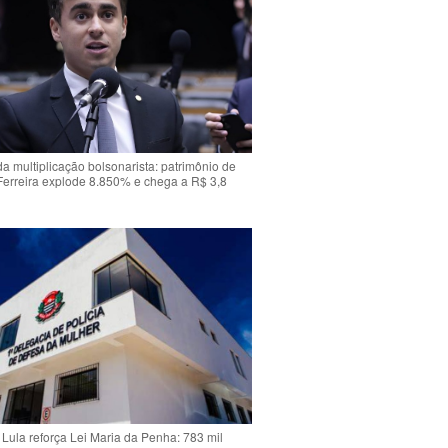
da multiplicação bolsonarista: patrimônio de
Ferreira explode 8.850% e chega a R$ 3,8
Lula reforça Lei Maria da Penha: 783 mil