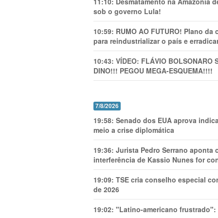
11:10:
Desmatamento na Amazônia de
sob o governo Lula!
10:59:
RUMO AO FUTURO! Plano da cha
para reindustrializar o país e erradic
10:43:
VÍDEO: FLÁVIO BOLSONARO 
DINO!!! PEGOU MEGA-ESQUEMA!!!!
7/8/2026
19:58:
Senado dos EUA aprova indica
meio a crise diplomática
19:36:
Jurista Pedro Serrano aponta
interferência de Kassio Nunes for co
19:09:
TSE cria conselho especial co
de 2026
19:02:
"Latino-americano frustrado":