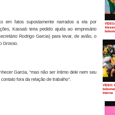
to em fatos supostamente narrados a ela por
VÍDEO:
Alexan
ções, Kassab teria pedido ajuda ao empresário
bolson
ecretário Rodrigo Garcia) para levar, de avião, o
o Grosso.
onhecer Garcia, “mas não ser íntimo dele nem seu
ontato fora da relação de trabalho”.
VÍDEO: 
bolsona
interna