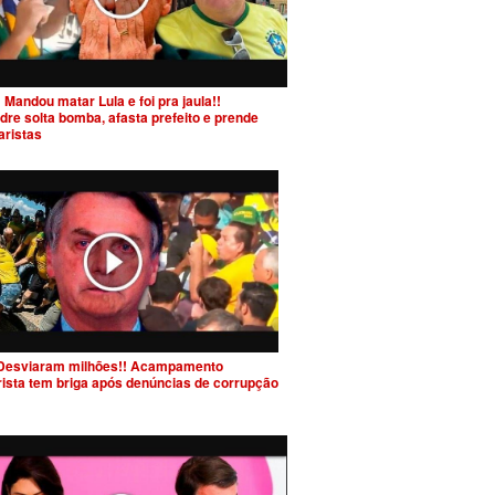
 Mandou matar Lula e foi pra jaula!!
dre solta bomba, afasta prefeito e prende
aristas
Desviaram milhões!! Acampamento
rista tem briga após denúncias de corrupção