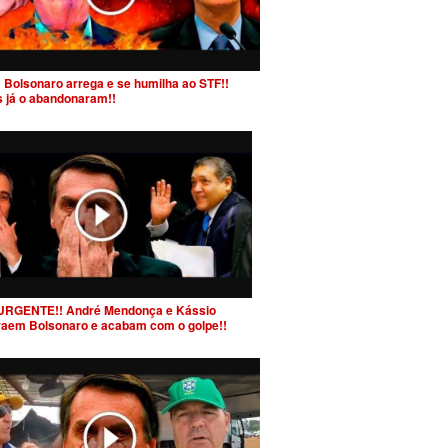
 Bolsonaro arrega e se humilha ao STF!!
s já o abandonaram!!
URGENTE!! André Mendonça e Kássio
raem Bolsonaro e acabam com o golpe!!