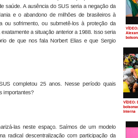
 de saúde. A ausência do SUS seria a negação da
ania e o abandono de milhões de brasileiros à
a ou sofrimento, ou submetê-los à proteção da
VÍDEO:
a exatamente a situação anterior a 1988. Isso seria
Alexan
bolson
ório de que nos fala Norbert Elias e que Sergio
 SUS completou 25 anos. Nesse período quais
s importantes?
VÍDEO: 
bolsona
interna
arizá-las neste espaço. Saímos de um modelo
uma radical descentralização com participação da