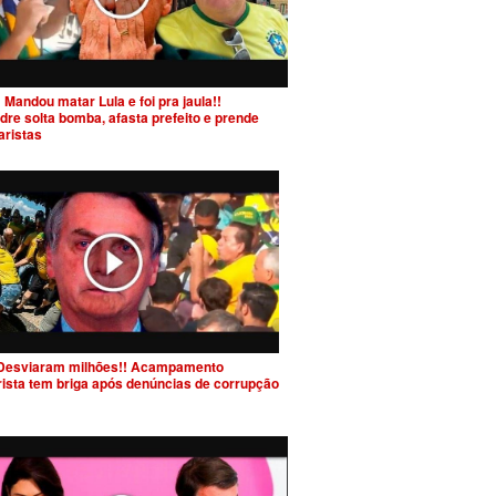
 Mandou matar Lula e foi pra jaula!!
dre solta bomba, afasta prefeito e prende
aristas
Desviaram milhões!! Acampamento
rista tem briga após denúncias de corrupção