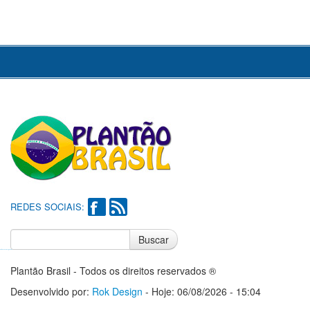
REDES SOCIAIS:
Buscar
Notícias do Flamengo
Notícias do Corinthians
Plantão Brasil - Todos os direitos reservados ®
Desenvolvido por:
Rok Design
- Hoje: 06/08/2026 - 15:04