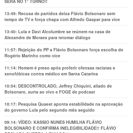
SERÁ NO 1° TURNO!!
13:49:
Recusa de partidos deixa Flávio Bolsonaro sem
tempo de TV e força chapa com Alfredo Gaspar para vice
13:40:
Lula e Davi Alcolumbre se reúnem na casa de
Alexandre de Moraes para retomar diálogo
11:57:
Rejeição do PP a Flávio Bolsonaro força escolha de
Rogério Marinho como vice
11:14:
Homem é preso após proferir ofensas racistas e
xenofóbicas contra médico em Santa Catarina
10:54:
DESCONTROLADO, Jeffrey Chiquini, aliado de
Bolsonaro, surta ao vivo e FOGE de podcast
10:17:
Pesquisa Quaest aponta estabilidade na aprovação
do governo Lula pelo segundo mês seguido
09:14:
VÍDEO: KASSIO NUNES HUMlLHA FLÁVIO
BOLSONARO E CONFIRMA INELEGIBILIDADE!! FLÁVIO