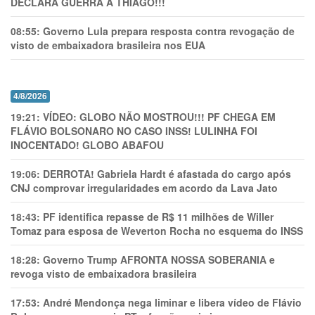
DECLARA GUERRA A THIAGO!!!
08:55:
Governo Lula prepara resposta contra revogação de
visto de embaixadora brasileira nos EUA
4/8/2026
19:21:
VÍDEO: GLOBO NÃO MOSTROU!!! PF CHEGA EM
FLÁVIO BOLSONARO NO CASO INSS! LULINHA FOI
INOCENTADO! GLOBO ABAFOU
19:06:
DERROTA! Gabriela Hardt é afastada do cargo após
CNJ comprovar irregularidades em acordo da Lava Jato
18:43:
PF identifica repasse de R$ 11 milhões de Willer
Tomaz para esposa de Weverton Rocha no esquema do INSS
18:28:
Governo Trump AFRONTA NOSSA SOBERANIA e
revoga visto de embaixadora brasileira
17:53:
André Mendonça nega liminar e libera vídeo de Flávio