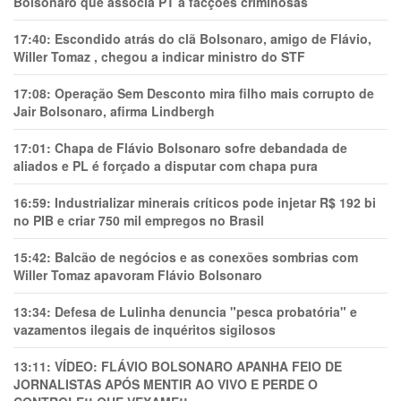
Bolsonaro que associa PT a facções criminosas
17:40:
Escondido atrás do clã Bolsonaro, amigo de Flávio,
Willer Tomaz , chegou a indicar ministro do STF
17:08:
Operação Sem Desconto mira filho mais corrupto de
Jair Bolsonaro, afirma Lindbergh
17:01:
Chapa de Flávio Bolsonaro sofre debandada de
aliados e PL é forçado a disputar com chapa pura
16:59:
Industrializar minerais críticos pode injetar R$ 192 bi
no PIB e criar 750 mil empregos no Brasil
15:42:
Balcão de negócios e as conexões sombrias com
Willer Tomaz apavoram Flávio Bolsonaro
13:34:
Defesa de Lulinha denuncia "pesca probatória" e
vazamentos ilegais de inquéritos sigilosos
13:11:
VÍDEO: FLÁVIO BOLSONARO APANHA FEIO DE
JORNALISTAS APÓS MENTIR AO VIVO E PERDE O