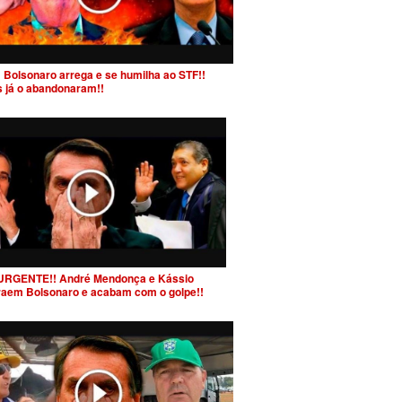
 Bolsonaro arrega e se humilha ao STF!!
s já o abandonaram!!
URGENTE!! André Mendonça e Kássio
raem Bolsonaro e acabam com o golpe!!