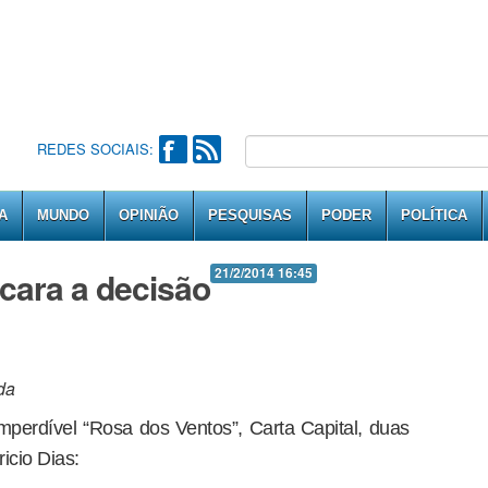
REDES SOCIAIS:
A
MUNDO
OPINIÃO
PESQUISAS
PODER
POLÍTICA
cara a decisão
21/2/2014 16:45
da
perdível “Rosa dos Ventos”, Carta Capital, duas
icio Dias: