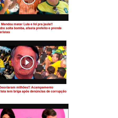
 Mandou matar Lula e foi pra jaula!!
dre solta bomba, afasta prefeito e prende
aristas
Desviaram milhões!! Acampamento
rista tem briga após denúncias de corrupção