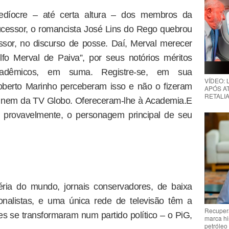
edíocre – até certa altura – dos membros da
ucessor, o romancista José Lins do Rego quebrou
ssor, no discurso de posse. Daí, Merval merecer
lfo Merval de Paiva”, por seus notórios méritos
 e acadêmicos, em suma. Registre-se, em sua
VÍDEO:
berto Marinho perceberam isso e não o fizeram
APÓS AT
RETALIA
o nem da TV Globo. Ofereceram-lhe à Academia.E
, provavelmente, o personagem principal de seu
ria do mundo, jornais conservadores, de baixa
onalistas, e uma única rede de televisão têm a
Recupera
es se transformaram num partido político – o PiG,
marca hi
petróleo