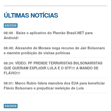
ÚLTIMAS NOTÍCIAS
6/8/2026
08:49
-
Baixe o aplicativo do Plantão Brasil.NET para
Android!
08:49:
Alexandre de Moraes nega recurso de Jair Bolsonaro
e mantém proibição de visitas políticas
08:24:
VÍDEO: PF PRENDE TERR0RlSTAS B0LSONARlSTAS
QUE QUERIAM EXPL0DlR LULA E O STF!!! A MANDO DE
FLÁVIO!!!
08:01:
Marco Rubio lidera manobra dos EUA para beneficiar
Flávio Bolsonaro e prejudicar reeleição de Lula
5/8/2026