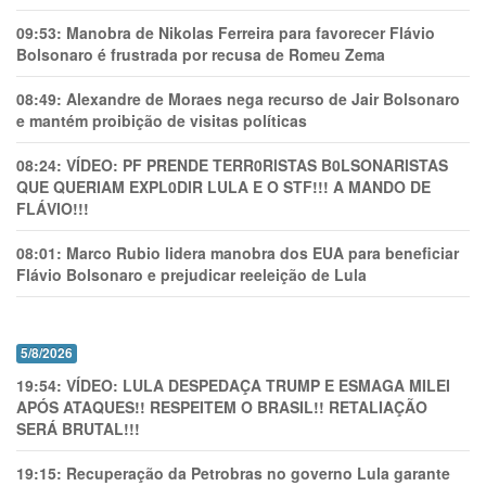
09:53:
Manobra de Nikolas Ferreira para favorecer Flávio
Bolsonaro é frustrada por recusa de Romeu Zema
08:49:
Alexandre de Moraes nega recurso de Jair Bolsonaro
e mantém proibição de visitas políticas
08:24:
VÍDEO: PF PRENDE TERR0RlSTAS B0LSONARlSTAS
QUE QUERIAM EXPL0DlR LULA E O STF!!! A MANDO DE
FLÁVIO!!!
08:01:
Marco Rubio lidera manobra dos EUA para beneficiar
Flávio Bolsonaro e prejudicar reeleição de Lula
5/8/2026
19:54:
VÍDEO: LULA DESPEDAÇA TRUMP E ESMAGA MILEI
APÓS ATAQUES!! RESPEITEM O BRASIL!! RETALIAÇÃO
SERÁ BRUTAL!!!
19:15:
Recuperação da Petrobras no governo Lula garante