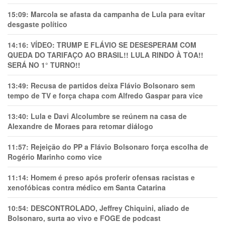
15:09:
Marcola se afasta da campanha de Lula para evitar
desgaste político
14:16:
VÍDEO: TRUMP E FLÁVIO SE DESESPERAM COM
QUEDA DO TARIFAÇO AO BRASIL!! LULA RINDO À TOA!!
SERÁ NO 1° TURNO!!
13:49:
Recusa de partidos deixa Flávio Bolsonaro sem
tempo de TV e força chapa com Alfredo Gaspar para vice
13:40:
Lula e Davi Alcolumbre se reúnem na casa de
Alexandre de Moraes para retomar diálogo
11:57:
Rejeição do PP a Flávio Bolsonaro força escolha de
Rogério Marinho como vice
11:14:
Homem é preso após proferir ofensas racistas e
xenofóbicas contra médico em Santa Catarina
10:54:
DESCONTROLADO, Jeffrey Chiquini, aliado de
Bolsonaro, surta ao vivo e FOGE de podcast