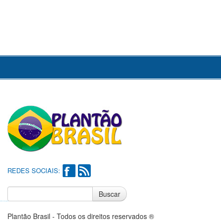
REDES SOCIAIS:
Buscar
Notícias do Flamengo
Notícias do Corinthians
Plantão Brasil - Todos os direitos reservados ®