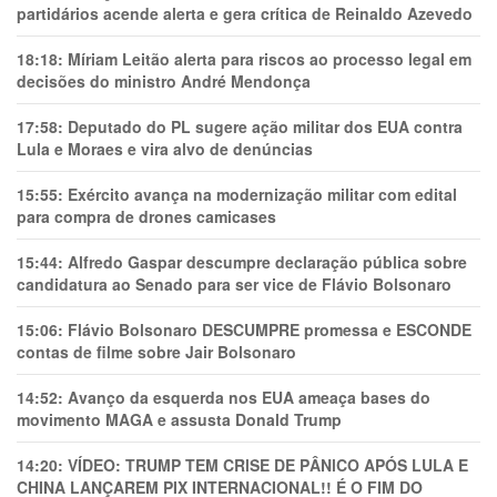
partidários acende alerta e gera crítica de Reinaldo Azevedo
18:18:
Míriam Leitão alerta para riscos ao processo legal em
decisões do ministro André Mendonça
17:58:
Deputado do PL sugere ação militar dos EUA contra
Lula e Moraes e vira alvo de denúncias
15:55:
Exército avança na modernização militar com edital
para compra de drones camicases
15:44:
Alfredo Gaspar descumpre declaração pública sobre
candidatura ao Senado para ser vice de Flávio Bolsonaro
15:06:
Flávio Bolsonaro DESCUMPRE promessa e ESCONDE
contas de filme sobre Jair Bolsonaro
14:52:
Avanço da esquerda nos EUA ameaça bases do
movimento MAGA e assusta Donald Trump
14:20:
VÍDEO: TRUMP TEM CRlSE DE PÂNlCO APÓS LULA E
CHINA LANÇAREM PIX INTERNACIONAL!! É O FIM DO