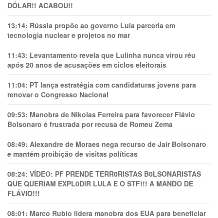
DÓLAR!! ACABOU!!
13:14:
Rússia propõe ao governo Lula parceria em
tecnologia nuclear e projetos no mar
11:43:
Levantamento revela que Lulinha nunca virou réu
após 20 anos de acusações em ciclos eleitorais
11:04:
PT lança estratégia com candidaturas jovens para
renovar o Congresso Nacional
09:53:
Manobra de Nikolas Ferreira para favorecer Flávio
Bolsonaro é frustrada por recusa de Romeu Zema
08:49:
Alexandre de Moraes nega recurso de Jair Bolsonaro
e mantém proibição de visitas políticas
08:24:
VÍDEO: PF PRENDE TERR0RlSTAS B0LSONARlSTAS
QUE QUERIAM EXPL0DlR LULA E O STF!!! A MANDO DE
FLÁVIO!!!
08:01:
Marco Rubio lidera manobra dos EUA para beneficiar