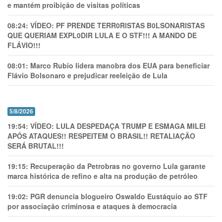
e mantém proibição de visitas políticas
08:24:
VÍDEO: PF PRENDE TERR0RlSTAS B0LSONARlSTAS
QUE QUERIAM EXPL0DlR LULA E O STF!!! A MANDO DE
FLÁVIO!!!
08:01:
Marco Rubio lidera manobra dos EUA para beneficiar
Flávio Bolsonaro e prejudicar reeleição de Lula
5/8/2026
19:54:
VÍDEO: LULA DESPEDAÇA TRUMP E ESMAGA MILEI
APÓS ATAQUES!! RESPEITEM O BRASIL!! RETALIAÇÃO
SERÁ BRUTAL!!!
19:15:
Recuperação da Petrobras no governo Lula garante
marca histórica de refino e alta na produção de petróleo
19:02:
PGR denuncia blogueiro Oswaldo Eustáquio ao STF
por associação criminosa e ataques à democracia