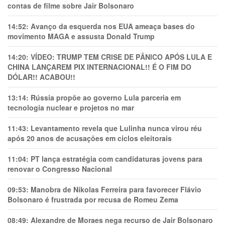
contas de filme sobre Jair Bolsonaro
14:52:
Avanço da esquerda nos EUA ameaça bases do
movimento MAGA e assusta Donald Trump
14:20:
VÍDEO: TRUMP TEM CRlSE DE PÂNlCO APÓS LULA E
CHINA LANÇAREM PIX INTERNACIONAL!! É O FIM DO
DÓLAR!! ACABOU!!
13:14:
Rússia propõe ao governo Lula parceria em
tecnologia nuclear e projetos no mar
11:43:
Levantamento revela que Lulinha nunca virou réu
após 20 anos de acusações em ciclos eleitorais
11:04:
PT lança estratégia com candidaturas jovens para
renovar o Congresso Nacional
09:53:
Manobra de Nikolas Ferreira para favorecer Flávio
Bolsonaro é frustrada por recusa de Romeu Zema
08:49:
Alexandre de Moraes nega recurso de Jair Bolsonaro