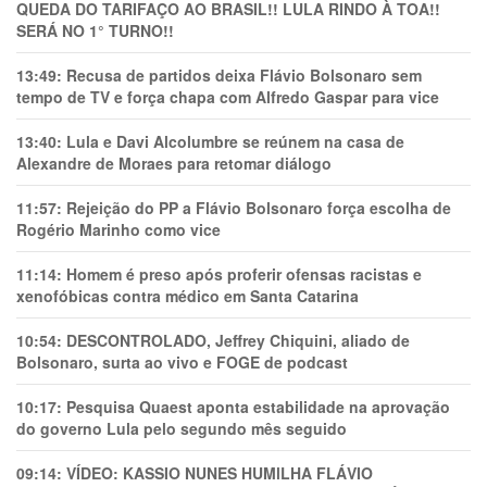
QUEDA DO TARIFAÇO AO BRASIL!! LULA RINDO À TOA!!
SERÁ NO 1° TURNO!!
13:49:
Recusa de partidos deixa Flávio Bolsonaro sem
tempo de TV e força chapa com Alfredo Gaspar para vice
13:40:
Lula e Davi Alcolumbre se reúnem na casa de
Alexandre de Moraes para retomar diálogo
11:57:
Rejeição do PP a Flávio Bolsonaro força escolha de
Rogério Marinho como vice
11:14:
Homem é preso após proferir ofensas racistas e
xenofóbicas contra médico em Santa Catarina
10:54:
DESCONTROLADO, Jeffrey Chiquini, aliado de
Bolsonaro, surta ao vivo e FOGE de podcast
10:17:
Pesquisa Quaest aponta estabilidade na aprovação
do governo Lula pelo segundo mês seguido
09:14:
VÍDEO: KASSIO NUNES HUMlLHA FLÁVIO