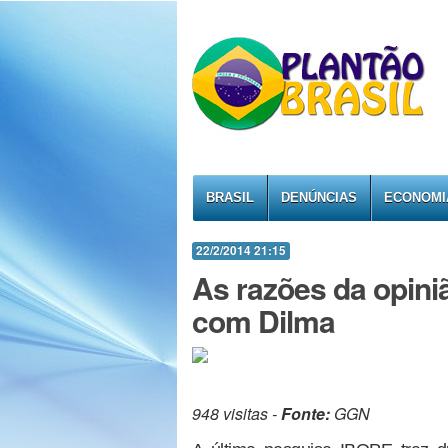
BRASIL
DENÚNCIAS
ECONOMI
22/2/2014 21:15
As razões da opini
com Dilma
948 visitas -
Fonte:
GGN