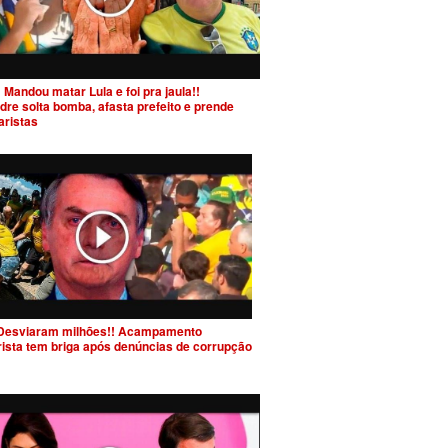
 Mandou matar Lula e foi pra jaula!!
dre solta bomba, afasta prefeito e prende
aristas
Desviaram milhões!! Acampamento
rista tem briga após denúncias de corrupção