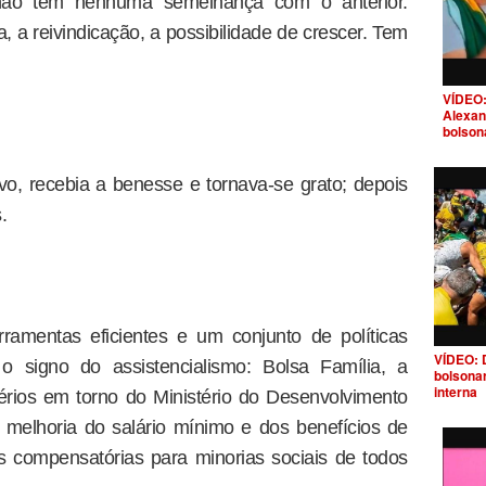
ão tem nenhuma semelhança com o anterior.
 a reivindicação, a possibilidade de crescer. Tem
VÍDEO:
Alexan
bolson
vo, recebia a benesse e tornava-se grato; depois
.
ramentas eficientes e um conjunto de políticas
VÍDEO: 
 o signo do assistencialismo: Bolsa Família, a
bolsona
interna
érios em torno do Ministério do Desenvolvimento
de melhoria do salário mínimo e dos benefícios de
as compensatórias para minorias sociais de todos