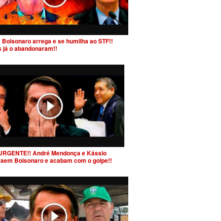
 Bolsonaro arrega e se humilha ao STF!!
s já o abandonaram!!
URGENTE!! André Mendonça e Kássio
raem Bolsonaro e acabam com o golpe!!