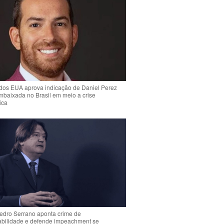
dos EUA aprova indicação de Daniel Perez
mbaixada no Brasil em meio a crise
ica
Pedro Serrano aponta crime de
abilidade e defende impeachment se