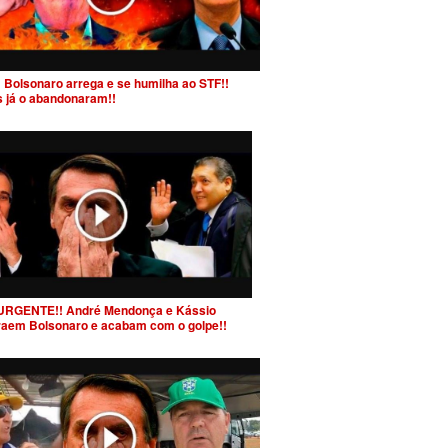
 Bolsonaro arrega e se humilha ao STF!!
s já o abandonaram!!
URGENTE!! André Mendonça e Kássio
raem Bolsonaro e acabam com o golpe!!