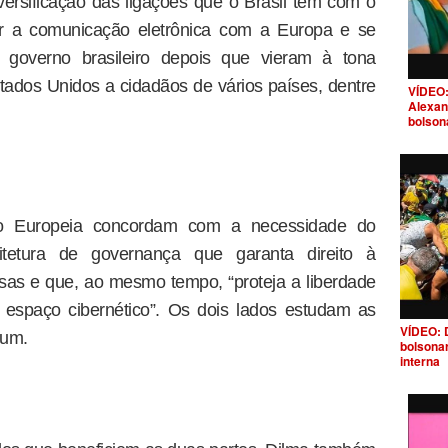
versificação das ligações que o Brasil tem com o
tar a comunicação eletrônica com a Europa e se
 governo brasileiro depois que vieram à tona
ados Unidos a cidadãos de vários países, dentre
VÍDEO:
Alexan
bolson
ão Europeia concordam com a necessidade do
tetura de governança que garanta direito à
sas e que, ao mesmo tempo, “proteja a liberdade
espaço cibernético”. Os dois lados estudam as
VÍDEO: 
 um.
bolsona
interna