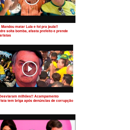
 Mandou matar Lula e foi pra jaula!!
dre solta bomba, afasta prefeito e prende
aristas
Desviaram milhões!! Acampamento
rista tem briga após denúncias de corrupção