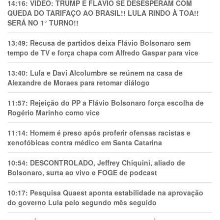
14:16:
VÍDEO: TRUMP E FLÁVIO SE DESESPERAM COM
QUEDA DO TARIFAÇO AO BRASIL!! LULA RINDO À TOA!!
SERÁ NO 1° TURNO!!
13:49:
Recusa de partidos deixa Flávio Bolsonaro sem
tempo de TV e força chapa com Alfredo Gaspar para vice
13:40:
Lula e Davi Alcolumbre se reúnem na casa de
Alexandre de Moraes para retomar diálogo
11:57:
Rejeição do PP a Flávio Bolsonaro força escolha de
Rogério Marinho como vice
11:14:
Homem é preso após proferir ofensas racistas e
xenofóbicas contra médico em Santa Catarina
10:54:
DESCONTROLADO, Jeffrey Chiquini, aliado de
Bolsonaro, surta ao vivo e FOGE de podcast
10:17:
Pesquisa Quaest aponta estabilidade na aprovação
do governo Lula pelo segundo mês seguido