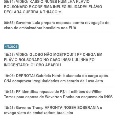
09:14:
VÍDEO: KASSIO NUNES HUMlLHA FLÁVIO
BOLSONARO E CONFIRMA INELEGIBILIDADE!! FLÁVIO
DECLARA GUERRA A THIAGO!!!
08:55:
Governo Lula prepara resposta contra revogação de
visto de embaixadora brasileira nos EUA
4/8/2026
19:21:
VÍDEO: GLOBO NÃO MOSTROU!!! PF CHEGA EM
FLÁVIO BOLSONARO NO CASO INSS! LULINHA FOI
INOCENTADO! GLOBO ABAFOU
19:06:
DERROTA! Gabriela Hardt é afastada do cargo após
CNJ comprovar irregularidades em acordo da Lava Jato
18:43:
PF identifica repasse de R$ 11 milhões de Willer
Tomaz para esposa de Weverton Rocha no esquema do INSS
18:28:
Governo Trump AFRONTA NOSSA SOBERANIA e
revoga visto de embaixadora brasileira