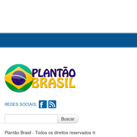
REDES SOCIAIS:
Buscar
Notícias do Flamengo
Notícias do Corinthians
Plantão Brasil - Todos os direitos reservados ®