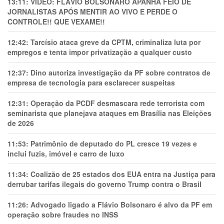
13:11:
VÍDEO: FLÁVIO BOLSONARO APANHA FEIO DE
JORNALISTAS APÓS MENTIR AO VIVO E PERDE O
CONTROLE!! QUE VEXAME!!
12:42:
Tarcísio ataca greve da CPTM, criminaliza luta por
empregos e tenta impor privatização a qualquer custo
12:37:
Dino autoriza investigação da PF sobre contratos de
empresa de tecnologia para esclarecer suspeitas
12:31:
Operação da PCDF desmascara rede terrorista com
seminarista que planejava ataques em Brasília nas Eleições
de 2026
11:53:
Patrimônio de deputado do PL cresce 19 vezes e
inclui fuzis, imóvel e carro de luxo
11:34:
Coalizão de 25 estados dos EUA entra na Justiça para
derrubar tarifas ilegais do governo Trump contra o Brasil
11:26:
Advogado ligado a Flávio Bolsonaro é alvo da PF em
operação sobre fraudes no INSS