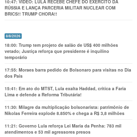
10:47:
VÍDEO: LULA RECEBE CHEFE DO EXÉRCITO DA
RÚSSIA E LANÇA PARCERIA MILITAR NUCLEAR COM
BRICS!! TRUMP CHORA!!
8/8/2026
18:00:
Trump tem projeto de salão de US$ 400 milhões
vetado; Justiça reforça que presidente é inquilino
temporário
17:55:
Moraes barra pedido de Bolsonaro para visitas no Dia
dos Pais
15:41:
Em ato do MTST, Lula exalta Haddad, critica a Faria
Lima e defende a Reforma Tributária!
11:30:
Milagre da multiplicação bolsonarista: patrimônio de
Nikolas Ferreira explode 8.850% e chega a R$ 3,8 milhões
11:21:
Governo Lula reforça Lei Maria da Penha: 783 mil
atendimentos e 53 mil agressores presos