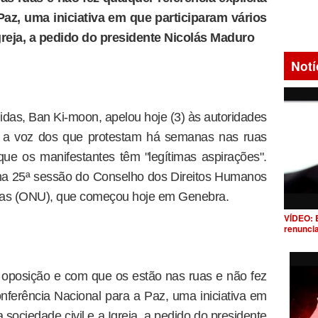
Paz, uma iniciativa em que participaram vários
Igreja, a pedido do presidente Nicolás Maduro
Notí
idas, Ban Ki-moon, apelou hoje (3) às autoridades
 a voz dos que protestam há semanas nas ruas
ue os manifestantes têm "legítimas aspirações".
 na 25ª sessão do Conselho dos Direitos Humanos
as (ONU), que começou hoje em Genebra.
VÍDEO: 
renunci
 oposição e com que os estão nas ruas e não fez
onferência Nacional para a Paz, uma iniciativa em
 sociedade civil e a Igreja, a pedido do presidente