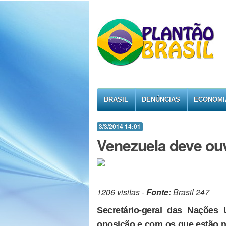
BRASIL
DENÚNCIAS
ECONOMI
3/3/2014 14:01
Venezuela deve ouv
1206 visitas -
Fonte:
Brasil 247
Secretário-geral das Nações
oposição e com os que estão na