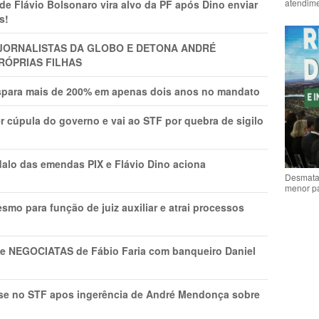
atendime
Flávio Bolsonaro vira alvo da PF após Dino enviar
s!
A JORNALISTAS DA GLOBO E DETONA ANDRÉ
RÓPRIAS FILHAS
ispara mais de 200% em apenas dois anos no mandato
r cúpula do governo e vai ao STF por quebra de sigilo
lo das emendas PIX e Flávio Dino aciona
Desmata
menor p
mo para função de juiz auxiliar e atrai processos
s e NEGOCIATAS de Fábio Faria com banqueiro Daniel
rise no STF apos ingerência de André Mendonça sobre