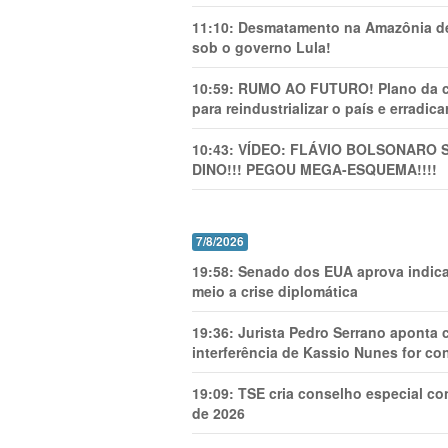
11:10:
Desmatamento na Amazônia de
sob o governo Lula!
10:59:
RUMO AO FUTURO! Plano da cha
para reindustrializar o país e erradic
10:43:
VÍDEO: FLÁVIO BOLSONARO 
DINO!!! PEGOU MEGA-ESQUEMA!!!!
7/8/2026
19:58:
Senado dos EUA aprova indica
meio a crise diplomática
19:36:
Jurista Pedro Serrano aponta
interferência de Kassio Nunes for co
19:09:
TSE cria conselho especial co
de 2026