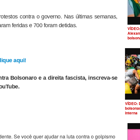
otestos contra o governo. Nas últimas semanas,
ram feridas e 700 foram detidas.
VÍDEO:
Alexan
bolson
ique aqui!
tra Bolsonaro e a direita fascista, inscreva-se
YouTube.
VÍDEO: 
bolsona
interna
ente. Se você quer ajudar na luta contra o golpismo