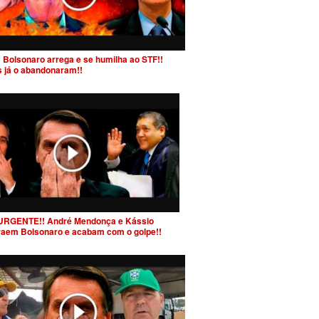
 Bolsonaro arrega e se humilha ao STF!!
s já o abandonaram!!
URGENTE!! André Mendonça e Kássio
raem Bolsonaro e acabam com o golpe!!