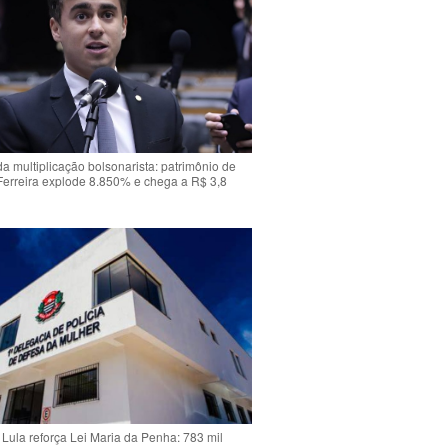
da multiplicação bolsonarista: patrimônio de
Ferreira explode 8.850% e chega a R$ 3,8
Lula reforça Lei Maria da Penha: 783 mil