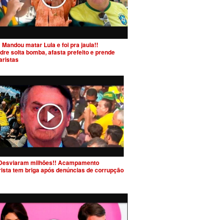
 Mandou matar Lula e foi pra jaula!!
dre solta bomba, afasta prefeito e prende
aristas
Desviaram milhões!! Acampamento
rista tem briga após denúncias de corrupção