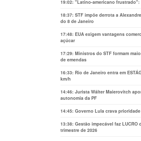
19:02:
"Latino-americano frustrado":
18:37:
STF impõe derrota a Alexandre
do 8 de Janeiro
17:48:
EUA exigem vantagens comercia
açúcar
17:29:
Ministros do STF formam maio
de emendas
16:33:
Rio de Janeiro entra em ESTÁ
km/h
14:46:
Jurista Wálter Maierovitch ap
autonomia da PF
14:45:
Governo Lula crava prioridade 
13:38:
Gestão impecável faz LUCRO d
trimestre de 2026