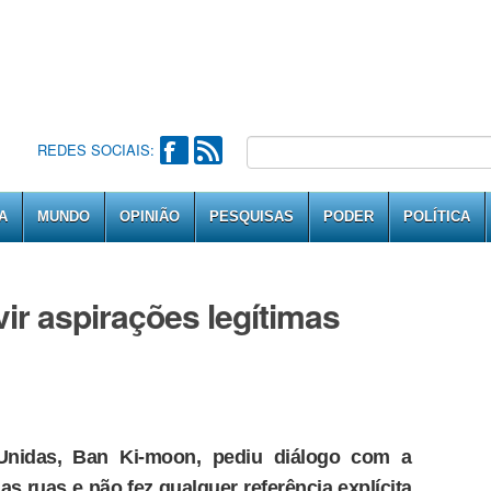
REDES SOCIAIS:
A
MUNDO
OPINIÃO
PESQUISAS
PODER
POLÍTICA
ir aspirações legítimas
 Unidas, Ban Ki-moon, pediu diálogo com a
s ruas e não fez qualquer referência explícita