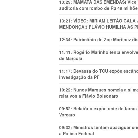
13:29:
MAMATA DAS EMENDAS! Vice de 
auditoria com rombo de R$ 49 milhõe
13:21:
VÍDEO: MIRIAM LEITÃO CAL
MENDONÇA!! FLÁVIO HUMILHA AS P
12:34:
Patrimônio de Zoe Martínez d
11:41:
Rogério Marinho tenta envolve
de Marcola
11:17:
Devassa do TCU expõe escânda
investigação da PF
10:22:
Nunes Marques nomeia a si mes
relativos a Flávio Bolsonaro
09:52:
Relatório expõe rede de farra
Vorcaro
09:32:
Ministros tentam apaziguar c
a Polícia Federal