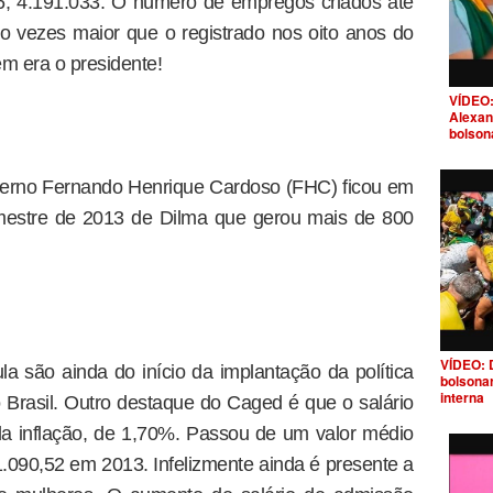
6, 4.191.033. O número de empregos criados até
 vezes maior que o registrado nos oito anos do
m era o presidente!
VÍDEO:
Alexan
bolson
overno Fernando Henrique Cardoso (FHC) ficou em
emestre de 2013 de Dilma que gerou mais de 800
VÍDEO: 
a são ainda do início da implantação da política
bolsona
interna
Brasil. Outro destaque do Caged é que o salário
 da inflação, de 1,70%. Passou de um valor médio
090,52 em 2013. Infelizmente ainda é presente a