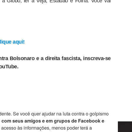
r a Globo, ler a Veja, Estadão e Folha. Você vai
ique aqui!
tra Bolsonaro e a direita fascista, inscreva-se
YouTube.
ente. Se você quer ajudar na luta contra o golpismo
e com seus amigos e em grupos de Facebook e
r acesso às informações, menos poder terá a