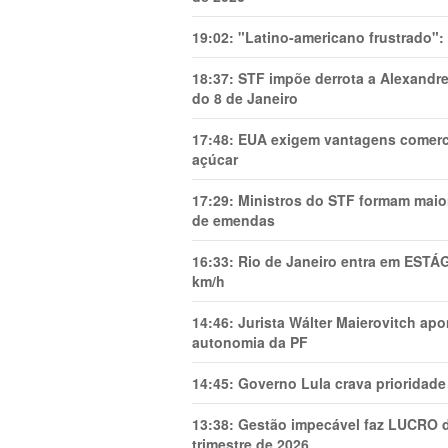
19:02:
"Latino-americano frustrado":
18:37:
STF impõe derrota a Alexandre
do 8 de Janeiro
17:48:
EUA exigem vantagens comercia
açúcar
17:29:
Ministros do STF formam maio
de emendas
16:33:
Rio de Janeiro entra em ESTÁ
km/h
14:46:
Jurista Wálter Maierovitch ap
autonomia da PF
14:45:
Governo Lula crava prioridade 
13:38:
Gestão impecável faz LUCRO d
trimestre de 2026