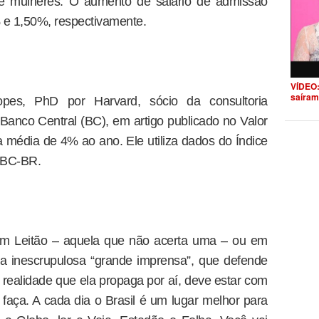
s e mulheres. O aumento de salário de admissão
 e 1,50%, respectivamente.
VÍDEO:
saíram
opes, PhD por Harvard, sócio da consultoria
Banco Central (BC), em artigo publicado no Valor
 média de 4% ao ano. Ele utiliza dados do Índice
 IBC-BR.
am Leitão – aquela que não acerta uma – ou em
sa inescrupulosa “grande imprensa”, que defende
e realidade que ela propaga por aí, deve estar com
 faça. A cada dia o Brasil é um lugar melhor para