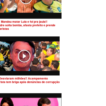
 Mandou matar Lula e foi pra jaula!!
dre solta bomba, afasta prefeito e prende
aristas
Desviaram milhões!! Acampamento
rista tem briga após denúncias de corrupção