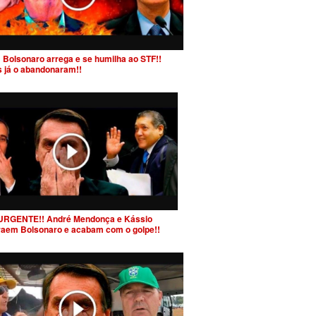
 Bolsonaro arrega e se humilha ao STF!!
s já o abandonaram!!
URGENTE!! André Mendonça e Kássio
raem Bolsonaro e acabam com o golpe!!