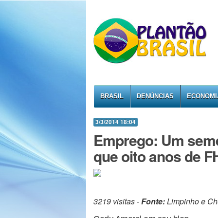
BRASIL
DENÚNCIAS
ECONOMI
3/3/2014 18:04
Emprego: Um semes
que oito anos de 
3219 visitas -
Fonte:
Limpinho e Ch