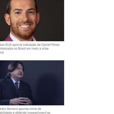
dos EUA aprova indicação de Daniel Perez
mbaixada no Brasil em meio a crise
ica
Pedro Serrano aponta crime de
abilidade e defende impeachment se