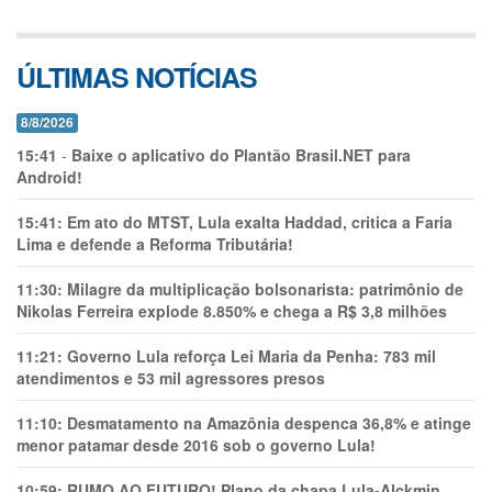
ÚLTIMAS NOTÍCIAS
8/8/2026
15:41
-
Baixe o aplicativo do Plantão Brasil.NET para
Android!
15:41:
Em ato do MTST, Lula exalta Haddad, critica a Faria
Lima e defende a Reforma Tributária!
11:30:
Milagre da multiplicação bolsonarista: patrimônio de
Nikolas Ferreira explode 8.850% e chega a R$ 3,8 milhões
11:21:
Governo Lula reforça Lei Maria da Penha: 783 mil
atendimentos e 53 mil agressores presos
11:10:
Desmatamento na Amazônia despenca 36,8% e atinge
menor patamar desde 2016 sob o governo Lula!
10:59:
RUMO AO FUTURO! Plano da chapa Lula-Alckmin