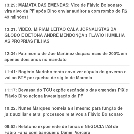
13:29:
MAMATA DAS EMENDAS! Vice de Flávio Bolsonaro
vira alvo da PF após Dino enviar auditoria com rombo de R$
49 milhões!
13:21:
VÍDEO: MIRIAM LEITÃO CALA JORNALISTAS DA
GLOBO E DETONA ANDRÉ MENDONÇA!! FLÁVIO HUMILHA
AS PRÓPRIAS FILHAS
12:34:
Patrimônio de Zoe Martínez dispara mais de 200% em
apenas dois anos no mandato
11:41:
Rogério Marinho tenta envolver cúpula do governo e
vai ao STF por quebra de sigilo de Marcola
11:17:
Devassa do TCU expõe escândalo das emendas PIX e
Flávio Dino aciona investigação da PF
10:22:
Nunes Marques nomeia a si mesmo para função de
juiz auxiliar e atrai processos relativos a Flávio Bolsonaro
09:52:
Relatório expõe rede de farras e NEGOCIATAS de
Fábio Faria com banqueiro Daniel Vorcaro