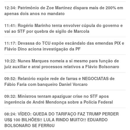
12:34:
Patrimônio de Zoe Martínez dispara mais de 200% em
apenas dois anos no mandato
11:41:
Rogério Marinho tenta envolver cúpula do governo e
vai ao STF por quebra de sigilo de Marcola
11:17:
Devassa do TCU expõe escândalo das emendas PIX e
Flávio Dino aciona investigação da PF
10:22:
Nunes Marques nomeia a si mesmo para função de
juiz auxiliar e atrai processos relativos a Flávio Bolsonaro
09:52:
Relatório expõe rede de farras e NEGOCIATAS de
Fábio Faria com banqueiro Daniel Vorcaro
09:32:
Ministros tentam apaziguar crise no STF apos
ingerência de André Mendonça sobre a Polícia Federal
08:24:
VÍDEO: QUEDA DO TARIFAÇO FAZ TRUMP PERDER
US$ 100 BILHÕES!! LULA RINDO MUITO!! EDUARDO
BOLSONARO SE FERR0U