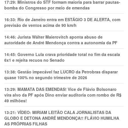
17:29:
Ministros do STF formam maioria para barrar pautas-
bomba do Congresso por meio de emendas
16:33:
Rio de Janeiro entra em ESTÁGIO 3 DE ALERTA, com
previsão de ventos acima de 90 km/h
14:46:
Jurista Wálter Maierovitch aponta abuso de
autoridade de André Mendonça contra a autonomia da PF
14:45:
Governo Lula crava prioridade total no fim da escala
6x1 e rejeita recuos no Senado
13:38:
Gestão impecável faz LUCRO da Petrobras disparar
quase 100% no segundo trimestre de 2026
13:29:
MAMATA DAS EMENDAS! Vice de Flávio Bolsonaro
vira alvo da PF após Dino enviar auditoria com rombo de R$
49 milhões!
13:21:
VÍDEO: MIRIAM LEITÃO CALA JORNALISTAS DA
GLOBO E DETONA ANDRÉ MENDONÇA!! FLÁVIO HUMILHA
AS PRÓPRIAS FILHAS