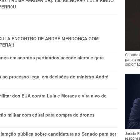
FAZ TRUMP PERDER US$ 100 BILHÕES!! LULA RINDO
FERR0U
TICULA ENCONTRO DE ANDRÉ MENDONÇA COM
PERA!!
Senado 
nes em acordos partidários acende alerta e gera
para a e
diplomát
os ao processo legal em decisões do ministro André
litar dos EUA contra Lula e Moraes e vira alvo de
ão militar com edital para compra de drones
laração pública sobre candidatura ao Senado para ser
Jurista 
respons