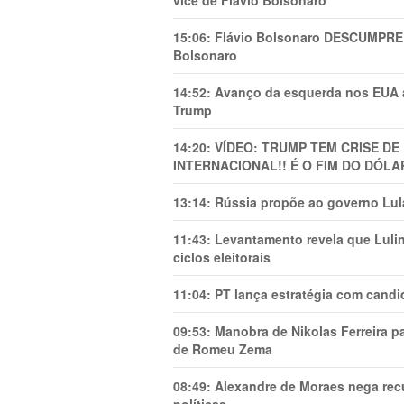
vice de Flávio Bolsonaro
15:06:
Flávio Bolsonaro DESCUMPRE 
Bolsonaro
14:52:
Avanço da esquerda nos EUA
Trump
14:20:
VÍDEO: TRUMP TEM CRlSE DE
INTERNACIONAL!! É O FIM DO DÓLA
13:14:
Rússia propõe ao governo Lula
11:43:
Levantamento revela que Luli
ciclos eleitorais
11:04:
PT lança estratégia com candi
09:53:
Manobra de Nikolas Ferreira pa
de Romeu Zema
08:49:
Alexandre de Moraes nega recu