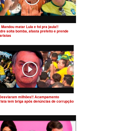
 Mandou matar Lula e foi pra jaula!!
dre solta bomba, afasta prefeito e prende
aristas
Desviaram milhões!! Acampamento
rista tem briga após denúncias de corrupção