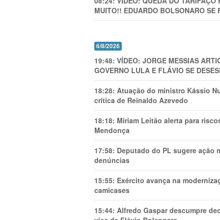
08:24:
VÍDEO: QUEDA DO TARIFAÇO 
MUITO!! EDUARDO BOLSONARO SE 
6/8/2026
19:48:
VÍDEO: JORGE MESSIAS AR
GOVERNO LULA E FLÁVIO SE DESES
18:28:
Atuação do ministro Kássio Nu
crítica de Reinaldo Azevedo
18:18:
Míriam Leitão alerta para risc
Mendonça
17:58:
Deputado do PL sugere ação mi
denúncias
15:55:
Exército avança na modernizaç
camicases
15:44:
Alfredo Gaspar descumpre dec