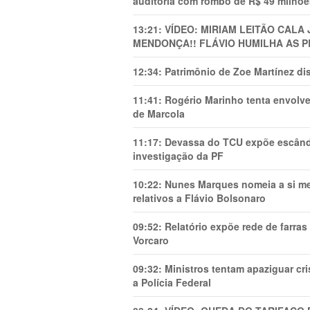
auditoria com rombo de R$ 49 milhõe
13:21:
VÍDEO: MIRIAM LEITÃO CAL
MENDONÇA!! FLÁVIO HUMILHA AS P
12:34:
Patrimônio de Zoe Martínez d
11:41:
Rogério Marinho tenta envolve
de Marcola
11:17:
Devassa do TCU expõe escânda
investigação da PF
10:22:
Nunes Marques nomeia a si mes
relativos a Flávio Bolsonaro
09:52:
Relatório expõe rede de farra
Vorcaro
09:32:
Ministros tentam apaziguar c
a Polícia Federal