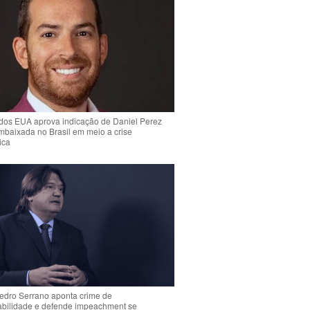
dos EUA aprova indicação de Daniel Perez
mbaixada no Brasil em meio a crise
ica
Pedro Serrano aponta crime de
abilidade e defende impeachment se