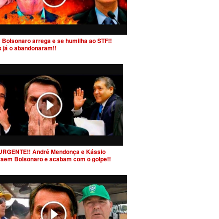
 Bolsonaro arrega e se humilha ao STF!!
s já o abandonaram!!
URGENTE!! André Mendonça e Kássio
raem Bolsonaro e acabam com o golpe!!