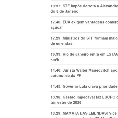
18:37:
STF impõe derrota a Alexandre
do 8 de Janeiro
17:48:
EUA exigem vantagens comercia
açúcar
17:29:
Ministros do STF formam maio
de emendas
16:33:
Rio de Janeiro entra em ESTÁ
km/h
14:46:
Jurista Wálter Maierovitch ap
autonomia da PF
14:45:
Governo Lula crava prioridade 
13:38:
Gestão impecável faz LUCRO d
trimestre de 2026
13:29:
MAMATA DAS EMENDAS! Vice de 