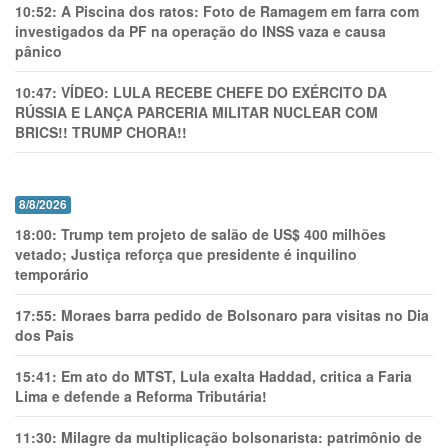
10:52:
A Piscina dos ratos: Foto de Ramagem em farra com
investigados da PF na operação do INSS vaza e causa
pânico
10:47:
VÍDEO: LULA RECEBE CHEFE DO EXÉRCITO DA
RÚSSIA E LANÇA PARCERIA MILITAR NUCLEAR COM
BRICS!! TRUMP CHORA!!
8/8/2026
18:00:
Trump tem projeto de salão de US$ 400 milhões
vetado; Justiça reforça que presidente é inquilino
temporário
17:55:
Moraes barra pedido de Bolsonaro para visitas no Dia
dos Pais
15:41:
Em ato do MTST, Lula exalta Haddad, critica a Faria
Lima e defende a Reforma Tributária!
11:30:
Milagre da multiplicação bolsonarista: patrimônio de