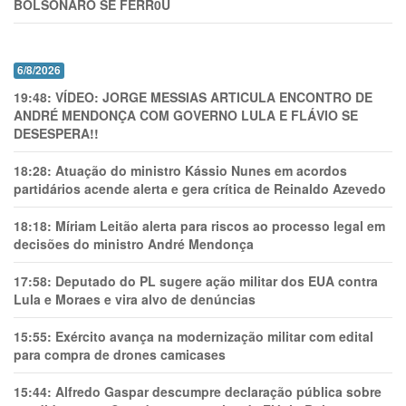
BOLSONARO SE FERR0U
6/8/2026
19:48:
VÍDEO: JORGE MESSIAS ARTICULA ENCONTRO DE
ANDRÉ MENDONÇA COM GOVERNO LULA E FLÁVIO SE
DESESPERA!!
18:28:
Atuação do ministro Kássio Nunes em acordos
partidários acende alerta e gera crítica de Reinaldo Azevedo
18:18:
Míriam Leitão alerta para riscos ao processo legal em
decisões do ministro André Mendonça
17:58:
Deputado do PL sugere ação militar dos EUA contra
Lula e Moraes e vira alvo de denúncias
15:55:
Exército avança na modernização militar com edital
para compra de drones camicases
15:44:
Alfredo Gaspar descumpre declaração pública sobre