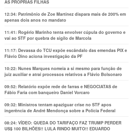
AS PRÓPRIAS FILHAS
12:34:
Patrimônio de Zoe Martínez dispara mais de 200% em
apenas dois anos no mandato
11:41:
Rogério Marinho tenta envolver cúpula do governo e
vai ao STF por quebra de sigilo de Marcola
11:17:
Devassa do TCU expõe escândalo das emendas PIX e
Flávio Dino aciona investigação da PF
10:22:
Nunes Marques nomeia a si mesmo para função de
juiz auxiliar e atrai processos relativos a Flávio Bolsonaro
09:52:
Relatório expõe rede de farras e NEGOCIATAS de
Fábio Faria com banqueiro Daniel Vorcaro
09:32:
Ministros tentam apaziguar crise no STF apos
ingerência de André Mendonça sobre a Polícia Federal
08:24:
VÍDEO: QUEDA DO TARIFAÇO FAZ TRUMP PERDER
US$ 100 BILHÕES!! LULA RINDO MUITO!! EDUARDO