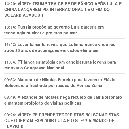
14:20:
VÍDEO: TRUMP TEM CRlSE DE PÂNlCO APÓS LULA E
CHINA LANÇAREM PIX INTERNACIONAL!! É O FIM DO
DÓLAR!! ACABOU!!
13:14:
Rússia propõe ao governo Lula parceria em
tecnologia nuclear e projetos no mar
11:43:
Levantamento revela que Lulinha nunca virou réu
após 20 anos de acusações em ciclos eleitorais
11:04:
PT lança estratégia com candidaturas jovens para
renovar o Congresso Nacional
09:53:
Manobra de Nikolas Ferreira para favorecer Flávio
Bolsonaro é frustrada por recusa de Romeu Zema
08:49:
Alexandre de Moraes nega recurso de Jair Bolsonaro
e mantém proibição de visitas políticas
08:24:
VÍDEO: PF PRENDE TERR0RlSTAS B0LSONARlSTAS
QUE QUERIAM EXPL0DlR LULA E O STF!!! A MANDO DE
FLÁVIO!!!