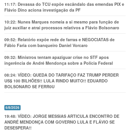
11:17:
Devassa do TCU expõe escândalo das emendas PIX e
Flávio Dino aciona investigação da PF
10:22:
Nunes Marques nomeia a si mesmo para função de
juiz auxiliar e atrai processos relativos a Flávio Bolsonaro
09:52:
Relatório expõe rede de farras e NEGOCIATAS de
Fábio Faria com banqueiro Daniel Vorcaro
09:32:
Ministros tentam apaziguar crise no STF apos
ingerência de André Mendonça sobre a Polícia Federal
08:24:
VÍDEO: QUEDA DO TARIFAÇO FAZ TRUMP PERDER
US$ 100 BILHÕES!! LULA RINDO MUITO!! EDUARDO
BOLSONARO SE FERR0U
6/8/2026
19:48:
VÍDEO: JORGE MESSIAS ARTICULA ENCONTRO DE
ANDRÉ MENDONÇA COM GOVERNO LULA E FLÁVIO SE
DESESPERA!!