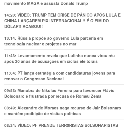
movimento MAGA e assusta Donald Trump
14:20:
VÍDEO: TRUMP TEM CRlSE DE PÂNlCO APÓS LULA E
CHINA LANÇAREM PIX INTERNACIONAL!! É O FIM DO
DÓLAR!! ACABOU!!
13:14:
Rússia propõe ao governo Lula parceria em
tecnologia nuclear e projetos no mar
11:43:
Levantamento revela que Lulinha nunca virou réu
após 20 anos de acusações em ciclos eleitorais
11:04:
PT lança estratégia com candidaturas jovens para
renovar o Congresso Nacional
09:53:
Manobra de Nikolas Ferreira para favorecer Flávio
Bolsonaro é frustrada por recusa de Romeu Zema
08:49:
Alexandre de Moraes nega recurso de Jair Bolsonaro
e mantém proibição de visitas políticas
08:24:
VÍDEO: PF PRENDE TERR0RlSTAS B0LSONARlSTAS