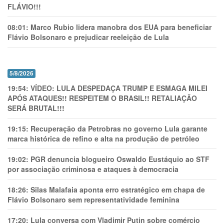
FLÁVIO!!!
08:01:
Marco Rubio lidera manobra dos EUA para beneficiar
Flávio Bolsonaro e prejudicar reeleição de Lula
5/8/2026
19:54:
VÍDEO: LULA DESPEDAÇA TRUMP E ESMAGA MILEI
APÓS ATAQUES!! RESPEITEM O BRASIL!! RETALIAÇÃO
SERÁ BRUTAL!!!
19:15:
Recuperação da Petrobras no governo Lula garante
marca histórica de refino e alta na produção de petróleo
19:02:
PGR denuncia blogueiro Oswaldo Eustáquio ao STF
por associação criminosa e ataques à democracia
18:26:
Silas Malafaia aponta erro estratégico em chapa de
Flávio Bolsonaro sem representatividade feminina
17:20:
Lula conversa com Vladimir Putin sobre comércio