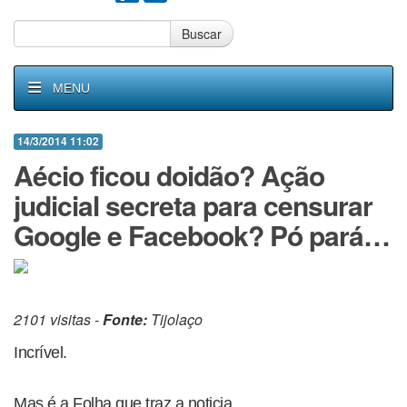
Buscar
MENU
14/3/2014 11:02
Aécio ficou doidão? Ação
judicial secreta para censurar
Google e Facebook? Pó pará…
2101 visitas -
Fonte:
Tijolaço
Incrível.
Mas é a Folha que traz a noticia.