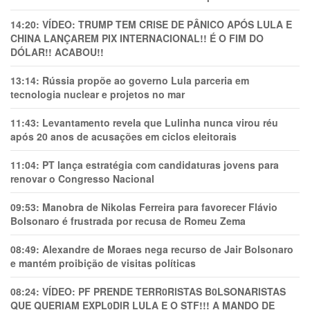
14:20:
VÍDEO: TRUMP TEM CRlSE DE PÂNlCO APÓS LULA E
CHINA LANÇAREM PIX INTERNACIONAL!! É O FIM DO
DÓLAR!! ACABOU!!
13:14:
Rússia propõe ao governo Lula parceria em
tecnologia nuclear e projetos no mar
11:43:
Levantamento revela que Lulinha nunca virou réu
após 20 anos de acusações em ciclos eleitorais
11:04:
PT lança estratégia com candidaturas jovens para
renovar o Congresso Nacional
09:53:
Manobra de Nikolas Ferreira para favorecer Flávio
Bolsonaro é frustrada por recusa de Romeu Zema
08:49:
Alexandre de Moraes nega recurso de Jair Bolsonaro
e mantém proibição de visitas políticas
08:24:
VÍDEO: PF PRENDE TERR0RlSTAS B0LSONARlSTAS
QUE QUERIAM EXPL0DlR LULA E O STF!!! A MANDO DE