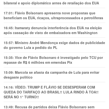
bilateral e apoio diplomático antes de retaliação dos EUA
17:01:
Flávio Bolsonaro apresenta nove propostas que
beneficiam os EUA, ricaços, ultraprocessados e petrolíferas
16:45:
Itamaraty denuncia interferência dos EUA na eleição
após cassação de visto de embaixadora em Washington
15:57:
Ministro André Mendonça exige dados de publicidade
do governo Lula a pedido do PL
15:35:
Vice de Flávio Bolsonaro é investigado pelo TCU por
repasse de R$ 6 milhões em emendas Pix
15:09:
Marcola se afasta da campanha de Lula para evitar
desgaste político
14:16:
VÍDEO: TRUMP E FLÁVIO SE DESESPERAM COM
QUEDA DO TARIFAÇO AO BRASIL!! LULA RINDO À TOA!!
SERÁ NO 1° TURNO!!
13:49:
Recusa de partidos deixa Flávio Bolsonaro sem