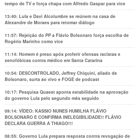
tempo de TV e força chapa com Alfredo Gaspar para vice
13:40:
Lula e Davi Alcolumbre se reúnem na casa de
Alexandre de Moraes para retomar diálogo
11:57:
Rejeição do PP a Flávio Bolsonaro força escolha de
Rogério Marinho como vice
11:14:
Homem é preso após proferir ofensas racistas e
xenofóbicas contra médico em Santa Catarina
10:54:
DESCONTROLADO, Jeffrey Chiquini, aliado de
Bolsonaro, surta ao vivo e FOGE de podcast
10:17:
Pesquisa Quaest aponta estabilidade na aprovação
do governo Lula pelo segundo mês seguido
09:14:
VÍDEO: KASSIO NUNES HUMlLHA FLÁVIO
BOLSONARO E CONFIRMA INELEGIBILIDADE!! FLÁVIO
DECLARA GUERRA A THIAGO!!!
08:55:
Governo Lula prepara resposta contra revogação de