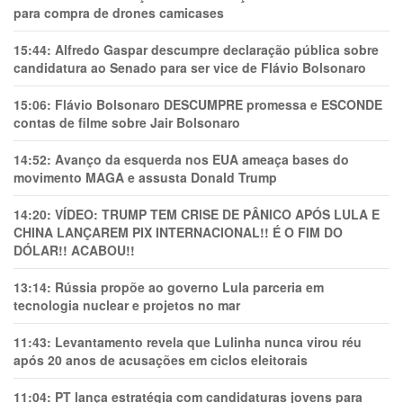
para compra de drones camicases
15:44:
Alfredo Gaspar descumpre declaração pública sobre
candidatura ao Senado para ser vice de Flávio Bolsonaro
15:06:
Flávio Bolsonaro DESCUMPRE promessa e ESCONDE
contas de filme sobre Jair Bolsonaro
14:52:
Avanço da esquerda nos EUA ameaça bases do
movimento MAGA e assusta Donald Trump
14:20:
VÍDEO: TRUMP TEM CRlSE DE PÂNlCO APÓS LULA E
CHINA LANÇAREM PIX INTERNACIONAL!! É O FIM DO
DÓLAR!! ACABOU!!
13:14:
Rússia propõe ao governo Lula parceria em
tecnologia nuclear e projetos no mar
11:43:
Levantamento revela que Lulinha nunca virou réu
após 20 anos de acusações em ciclos eleitorais
11:04:
PT lança estratégia com candidaturas jovens para