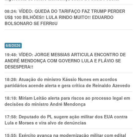
08:24:
VÍDEO: QUEDA DO TARIFAÇO FAZ TRUMP PERDER
US$ 100 BILHÕES!! LULA RINDO MUITO!! EDUARDO
BOLSONARO SE FERR0U
6/8/2026
19:48:
VÍDEO: JORGE MESSIAS ARTICULA ENCONTRO DE
ANDRÉ MENDONÇA COM GOVERNO LULA E FLÁVIO SE
DESESPERA!!
18:28:
Atuação do ministro Kássio Nunes em acordos
partidários acende alerta e gera crítica de Reinaldo Azevedo
18:18:
Míriam Leitão alerta para riscos ao processo legal em
decisões do ministro André Mendonça
17:58:
Deputado do PL sugere ação militar dos EUA contra
Lula e Moraes e vira alvo de denúncias
15:55:
Exército avança na modernização militar com edital