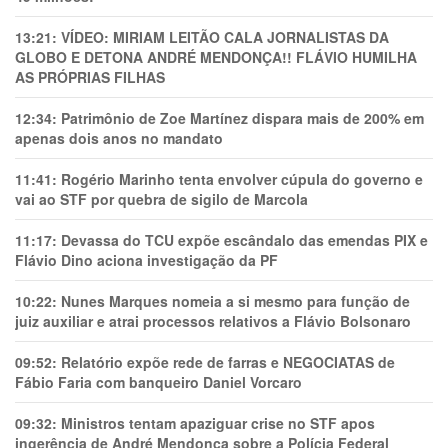
13:21:
VÍDEO: MIRIAM LEITÃO CALA JORNALISTAS DA
GLOBO E DETONA ANDRÉ MENDONÇA!! FLÁVIO HUMILHA
AS PRÓPRIAS FILHAS
12:34:
Patrimônio de Zoe Martínez dispara mais de 200% em
apenas dois anos no mandato
11:41:
Rogério Marinho tenta envolver cúpula do governo e
vai ao STF por quebra de sigilo de Marcola
11:17:
Devassa do TCU expõe escândalo das emendas PIX e
Flávio Dino aciona investigação da PF
10:22:
Nunes Marques nomeia a si mesmo para função de
juiz auxiliar e atrai processos relativos a Flávio Bolsonaro
09:52:
Relatório expõe rede de farras e NEGOCIATAS de
Fábio Faria com banqueiro Daniel Vorcaro
09:32:
Ministros tentam apaziguar crise no STF apos
ingerência de André Mendonça sobre a Polícia Federal