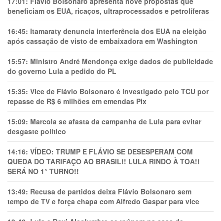
17:01:
Flávio Bolsonaro apresenta nove propostas que
beneficiam os EUA, ricaços, ultraprocessados e petrolíferas
16:45:
Itamaraty denuncia interferência dos EUA na eleição
após cassação de visto de embaixadora em Washington
15:57:
Ministro André Mendonça exige dados de publicidade
do governo Lula a pedido do PL
15:35:
Vice de Flávio Bolsonaro é investigado pelo TCU por
repasse de R$ 6 milhões em emendas Pix
15:09:
Marcola se afasta da campanha de Lula para evitar
desgaste político
14:16:
VÍDEO: TRUMP E FLÁVIO SE DESESPERAM COM
QUEDA DO TARIFAÇO AO BRASIL!! LULA RINDO À TOA!!
SERÁ NO 1° TURNO!!
13:49:
Recusa de partidos deixa Flávio Bolsonaro sem
tempo de TV e força chapa com Alfredo Gaspar para vice