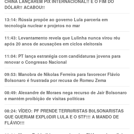
CHINA LANÇAREM PIX INTERNACIONAL!! É O FIM DO
DÓLAR!! ACABOU!!
13:14:
Rússia propõe ao governo Lula parceria em
tecnologia nuclear e projetos no mar
11:43:
Levantamento revela que Lulinha nunca virou réu
após 20 anos de acusações em ciclos eleitorais
11:04:
PT lança estratégia com candidaturas jovens para
renovar o Congresso Nacional
09:53:
Manobra de Nikolas Ferreira para favorecer Flávio
Bolsonaro é frustrada por recusa de Romeu Zema
08:49:
Alexandre de Moraes nega recurso de Jair Bolsonaro
e mantém proibição de visitas políticas
08:24:
VÍDEO: PF PRENDE TERR0RlSTAS B0LSONARlSTAS
QUE QUERIAM EXPL0DlR LULA E O STF!!! A MANDO DE
FLÁVIO!!!