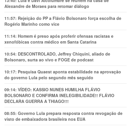
13:40:
Lula e Davi Alcolumbre se reúnem na casa de
Alexandre de Moraes para retomar diálogo
11:57:
Rejeição do PP a Flávio Bolsonaro força escolha de
Rogério Marinho como vice
11:14:
Homem é preso após proferir ofensas racistas e
xenofóbicas contra médico em Santa Catarina
10:54:
DESCONTROLADO, Jeffrey Chiquini, aliado de
Bolsonaro, surta ao vivo e FOGE de podcast
10:17:
Pesquisa Quaest aponta estabilidade na aprovação
do governo Lula pelo segundo mês seguido
09:14:
VÍDEO: KASSIO NUNES HUMlLHA FLÁVIO
BOLSONARO E CONFIRMA INELEGIBILIDADE!! FLÁVIO
DECLARA GUERRA A THIAGO!!!
08:55:
Governo Lula prepara resposta contra revogação de
visto de embaixadora brasileira nos EUA