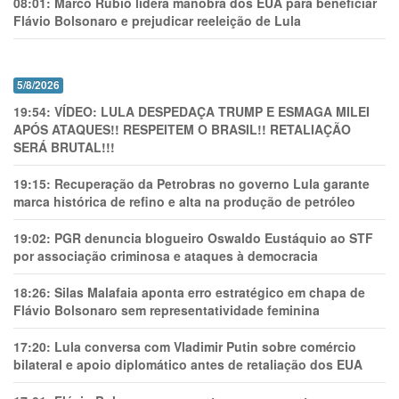
08:01:
Marco Rubio lidera manobra dos EUA para beneficiar
Flávio Bolsonaro e prejudicar reeleição de Lula
5/8/2026
19:54:
VÍDEO: LULA DESPEDAÇA TRUMP E ESMAGA MILEI
APÓS ATAQUES!! RESPEITEM O BRASIL!! RETALIAÇÃO
SERÁ BRUTAL!!!
19:15:
Recuperação da Petrobras no governo Lula garante
marca histórica de refino e alta na produção de petróleo
19:02:
PGR denuncia blogueiro Oswaldo Eustáquio ao STF
por associação criminosa e ataques à democracia
18:26:
Silas Malafaia aponta erro estratégico em chapa de
Flávio Bolsonaro sem representatividade feminina
17:20:
Lula conversa com Vladimir Putin sobre comércio
bilateral e apoio diplomático antes de retaliação dos EUA