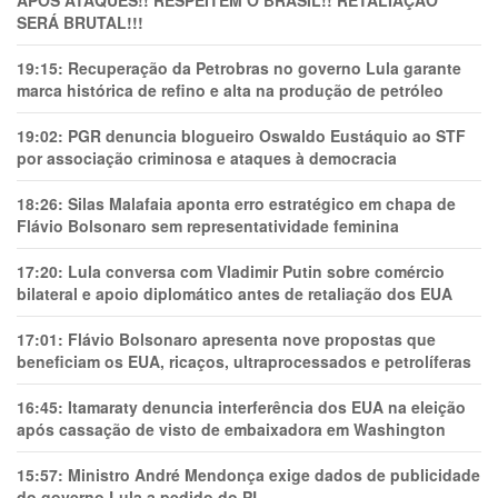
APÓS ATAQUES!! RESPEITEM O BRASIL!! RETALIAÇÃO
SERÁ BRUTAL!!!
19:15:
Recuperação da Petrobras no governo Lula garante
marca histórica de refino e alta na produção de petróleo
19:02:
PGR denuncia blogueiro Oswaldo Eustáquio ao STF
por associação criminosa e ataques à democracia
18:26:
Silas Malafaia aponta erro estratégico em chapa de
Flávio Bolsonaro sem representatividade feminina
17:20:
Lula conversa com Vladimir Putin sobre comércio
bilateral e apoio diplomático antes de retaliação dos EUA
17:01:
Flávio Bolsonaro apresenta nove propostas que
beneficiam os EUA, ricaços, ultraprocessados e petrolíferas
16:45:
Itamaraty denuncia interferência dos EUA na eleição
após cassação de visto de embaixadora em Washington
15:57:
Ministro André Mendonça exige dados de publicidade
do governo Lula a pedido do PL