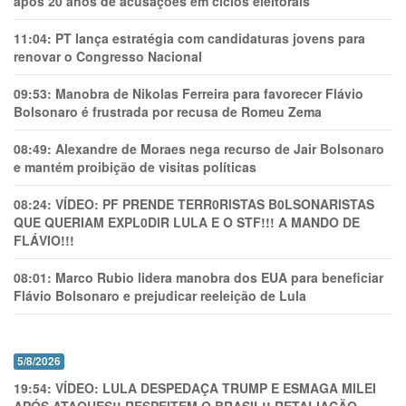
após 20 anos de acusações em ciclos eleitorais
11:04:
PT lança estratégia com candidaturas jovens para
renovar o Congresso Nacional
09:53:
Manobra de Nikolas Ferreira para favorecer Flávio
Bolsonaro é frustrada por recusa de Romeu Zema
08:49:
Alexandre de Moraes nega recurso de Jair Bolsonaro
e mantém proibição de visitas políticas
08:24:
VÍDEO: PF PRENDE TERR0RlSTAS B0LSONARlSTAS
QUE QUERIAM EXPL0DlR LULA E O STF!!! A MANDO DE
FLÁVIO!!!
08:01:
Marco Rubio lidera manobra dos EUA para beneficiar
Flávio Bolsonaro e prejudicar reeleição de Lula
5/8/2026
19:54:
VÍDEO: LULA DESPEDAÇA TRUMP E ESMAGA MILEI