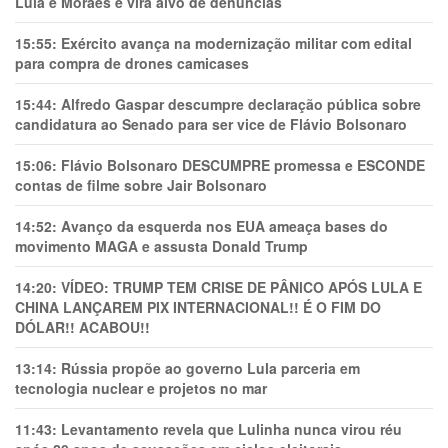
Lula e Moraes e vira alvo de denúncias
15:55:
Exército avança na modernização militar com edital
para compra de drones camicases
15:44:
Alfredo Gaspar descumpre declaração pública sobre
candidatura ao Senado para ser vice de Flávio Bolsonaro
15:06:
Flávio Bolsonaro DESCUMPRE promessa e ESCONDE
contas de filme sobre Jair Bolsonaro
14:52:
Avanço da esquerda nos EUA ameaça bases do
movimento MAGA e assusta Donald Trump
14:20:
VÍDEO: TRUMP TEM CRlSE DE PÂNlCO APÓS LULA E
CHINA LANÇAREM PIX INTERNACIONAL!! É O FIM DO
DÓLAR!! ACABOU!!
13:14:
Rússia propõe ao governo Lula parceria em
tecnologia nuclear e projetos no mar
11:43:
Levantamento revela que Lulinha nunca virou réu