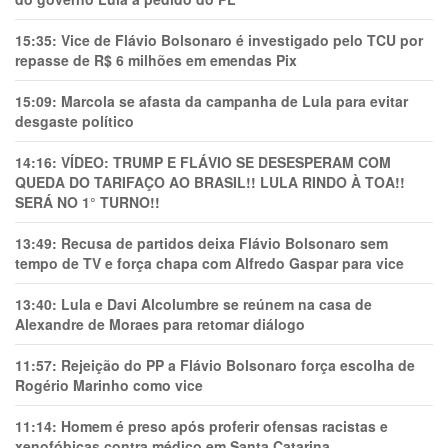
15:35:
Vice de Flávio Bolsonaro é investigado pelo TCU por
repasse de R$ 6 milhões em emendas Pix
15:09:
Marcola se afasta da campanha de Lula para evitar
desgaste político
14:16:
VÍDEO: TRUMP E FLÁVIO SE DESESPERAM COM
QUEDA DO TARIFAÇO AO BRASIL!! LULA RINDO À TOA!!
SERÁ NO 1° TURNO!!
13:49:
Recusa de partidos deixa Flávio Bolsonaro sem
tempo de TV e força chapa com Alfredo Gaspar para vice
13:40:
Lula e Davi Alcolumbre se reúnem na casa de
Alexandre de Moraes para retomar diálogo
11:57:
Rejeição do PP a Flávio Bolsonaro força escolha de
Rogério Marinho como vice
11:14:
Homem é preso após proferir ofensas racistas e
xenofóbicas contra médico em Santa Catarina