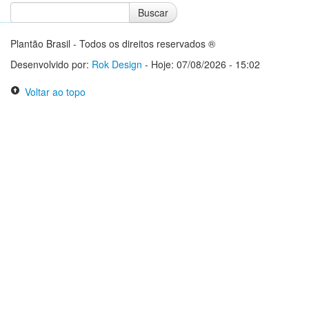
Buscar
Notícias do Flamengo
Notícias do Corinthians
Plantão Brasil - Todos os direitos reservados ®
Desenvolvido por:
Rok Design
- Hoje: 07/08/2026 - 15:02
Voltar ao topo