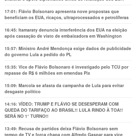
17:01:
Flávio Bolsonaro apresenta nove propostas que
beneficiam os EUA, ricaços, ultraprocessados e petrolíferas
16:45:
Itamaraty denuncia interferência dos EUA na eleição
após cassação de visto de embaixadora em Washington
15:57:
Ministro André Mendonça exige dados de publicidade
do governo Lula a pedido do PL
15:35:
Vice de Flávio Bolsonaro é investigado pelo TCU por
repasse de R$ 6 milhões em emendas Pix
15:09:
Marcola se afasta da campanha de Lula para evitar
desgaste político
14:16:
VÍDEO: TRUMP E FLÁVIO SE DESESPERAM COM
QUEDA DO TARIFAÇO AO BRASIL!! LULA RINDO À TOA!!
SERÁ NO 1° TURNO!!
13:49:
Recusa de partidos deixa Flávio Bolsonaro sem
tempo de TV e força chapa com Alfredo Gaspar para vice