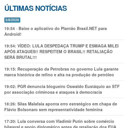
ÚLTIMAS NOTÍCIAS
5/8/2026
19:54
-
Baixe o aplicativo do Plantão Brasil.NET para
Android!
19:54:
VÍDEO: LULA DESPEDAÇA TRUMP E ESMAGA MILEI
APÓS ATAQUES!! RESPEITEM O BRASIL!! RETALIAÇÃO
SERÁ BRUTAL!!!
19:15:
Recuperação da Petrobras no governo Lula garante
marca histórica de refino e alta na produção de petróleo
19:02:
PGR denuncia blogueiro Oswaldo Eustáquio ao STF
por associação criminosa e ataques à democracia
18:26:
Silas Malafaia aponta erro estratégico em chapa de
Flávio Bolsonaro sem representatividade feminina
17:20:
Lula conversa com Vladimir Putin sobre comércio
bilateral e apoio diplomático antes de retaliação dos EUA