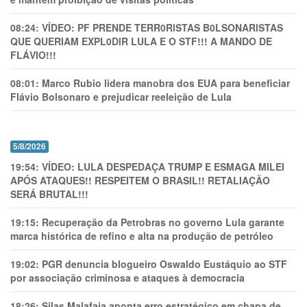
08:24:
VÍDEO: PF PRENDE TERR0RlSTAS B0LSONARlSTAS
QUE QUERIAM EXPL0DlR LULA E O STF!!! A MANDO DE
FLÁVIO!!!
08:01:
Marco Rubio lidera manobra dos EUA para beneficiar
Flávio Bolsonaro e prejudicar reeleição de Lula
5/8/2026
19:54:
VÍDEO: LULA DESPEDAÇA TRUMP E ESMAGA MILEI
APÓS ATAQUES!! RESPEITEM O BRASIL!! RETALIAÇÃO
SERÁ BRUTAL!!!
19:15:
Recuperação da Petrobras no governo Lula garante
marca histórica de refino e alta na produção de petróleo
19:02:
PGR denuncia blogueiro Oswaldo Eustáquio ao STF
por associação criminosa e ataques à democracia
18:26:
Silas Malafaia aponta erro estratégico em chapa de