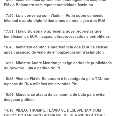
Flávio Bolsonaro sem representatividade feminina
17:20:
Lula conversa com Vladimir Putin sobre comércio
bilateral e apoio diplomático antes de retaliação dos EUA
17:01:
Flávio Bolsonaro apresenta nove propostas que
beneficiam os EUA, ricaços, ultraprocessados e petrolíferas
16:45:
Itamaraty denuncia interferência dos EUA na eleição
após cassação de visto de embaixadora em Washington
15:57:
Ministro André Mendonça exige dados de publicidade
do governo Lula a pedido do PL
15:35:
Vice de Flávio Bolsonaro é investigado pelo TCU por
repasse de R$ 6 milhões em emendas Pix
15:09:
Marcola se afasta da campanha de Lula para evitar
desgaste político
14:16:
VÍDEO: TRUMP E FLÁVIO SE DESESPERAM COM
QUEDA DO TARIFAÇO AO BRASIL!! LULA RINDO À TOA!!