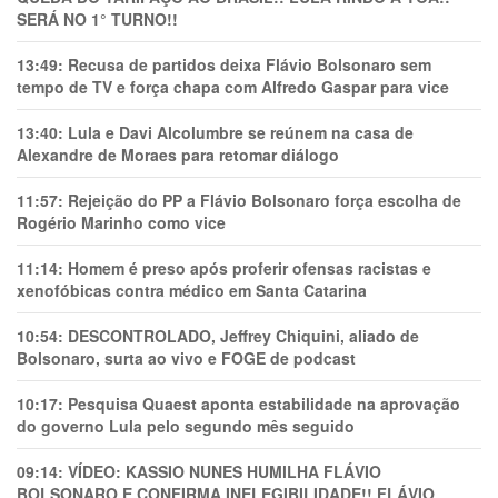
SERÁ NO 1° TURNO!!
13:49:
Recusa de partidos deixa Flávio Bolsonaro sem
tempo de TV e força chapa com Alfredo Gaspar para vice
13:40:
Lula e Davi Alcolumbre se reúnem na casa de
Alexandre de Moraes para retomar diálogo
11:57:
Rejeição do PP a Flávio Bolsonaro força escolha de
Rogério Marinho como vice
11:14:
Homem é preso após proferir ofensas racistas e
xenofóbicas contra médico em Santa Catarina
10:54:
DESCONTROLADO, Jeffrey Chiquini, aliado de
Bolsonaro, surta ao vivo e FOGE de podcast
10:17:
Pesquisa Quaest aponta estabilidade na aprovação
do governo Lula pelo segundo mês seguido
09:14:
VÍDEO: KASSIO NUNES HUMlLHA FLÁVIO
BOLSONARO E CONFIRMA INELEGIBILIDADE!! FLÁVIO