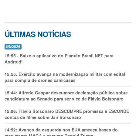
ÚLTIMAS NOTÍCIAS
6/8/2026
15:55
-
Baixe o aplicativo do Plantão Brasil.NET para
Android!
15:55:
Exército avança na modernização militar com edital
para compra de drones camicases
15:44:
Alfredo Gaspar descumpre declaração pública sobre
candidatura ao Senado para ser vice de Flávio Bolsonaro
15:06:
Flávio Bolsonaro DESCUMPRE promessa e ESCONDE
contas de filme sobre Jair Bolsonaro
14:52:
Avanço da esquerda nos EUA ameaça bases do
movimento MAGA e assusta Donald Trump