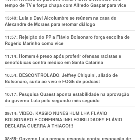
tempo de TV e força chapa com Alfredo Gaspar para vice
13:40:
Lula e Davi Alcolumbre se reúnem na casa de
Alexandre de Moraes para retomar diálogo
11:57:
Rejeição do PP a Flávio Bolsonaro força escolha de
Rogério Marinho como vice
11:14:
Homem é preso após proferir ofensas racistas e
xenofóbicas contra médico em Santa Catarina
10:54:
DESCONTROLADO, Jeffrey Chiquini, aliado de
Bolsonaro, surta ao vivo e FOGE de podcast
10:17:
Pesquisa Quaest aponta estabilidade na aprovação
do governo Lula pelo segundo mês seguido
09:14:
VÍDEO: KASSIO NUNES HUMlLHA FLÁVIO
BOLSONARO E CONFIRMA INELEGIBILIDADE!! FLÁVIO
DECLARA GUERRA A THIAGO!!!
08:55:
Governo Lula prepara resposta contra revogação de