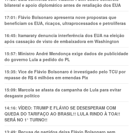
bilateral e apoio diplomático antes de retaliação dos EUA
17:01:
Flávio Bolsonaro apresenta nove propostas que
beneficiam os EUA, ricaços, ultraprocessados e petrolíferas
16:45:
Itamaraty denuncia interferência dos EUA na eleição
após cassação de visto de embaixadora em Washington
15:57:
Ministro André Mendonça exige dados de publicidade
do governo Lula a pedido do PL
15:35:
Vice de Flávio Bolsonaro é investigado pelo TCU por
repasse de R$ 6 milhões em emendas Pix
15:09:
Marcola se afasta da campanha de Lula para evitar
desgaste político
14:16:
VÍDEO: TRUMP E FLÁVIO SE DESESPERAM COM
QUEDA DO TARIFAÇO AO BRASIL!! LULA RINDO À TOA!!
SERÁ NO 1° TURNO!!
13:49:
Recusa de partidos deixa Flávio Bolsonaro sem