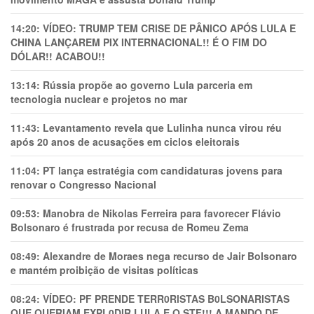
14:20:
VÍDEO: TRUMP TEM CRlSE DE PÂNlCO APÓS LULA E
CHINA LANÇAREM PIX INTERNACIONAL!! É O FIM DO
DÓLAR!! ACABOU!!
13:14:
Rússia propõe ao governo Lula parceria em
tecnologia nuclear e projetos no mar
11:43:
Levantamento revela que Lulinha nunca virou réu
após 20 anos de acusações em ciclos eleitorais
11:04:
PT lança estratégia com candidaturas jovens para
renovar o Congresso Nacional
09:53:
Manobra de Nikolas Ferreira para favorecer Flávio
Bolsonaro é frustrada por recusa de Romeu Zema
08:49:
Alexandre de Moraes nega recurso de Jair Bolsonaro
e mantém proibição de visitas políticas
08:24:
VÍDEO: PF PRENDE TERR0RlSTAS B0LSONARlSTAS
QUE QUERIAM EXPL0DlR LULA E O STF!!! A MANDO DE