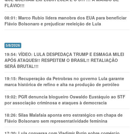
FLÁVIO!!!
08:01:
Marco Rubio lidera manobra dos EUA para beneficiar
Flávio Bolsonaro e prejudicar reeleição de Lula
5/8/2026
19:54:
VÍDEO: LULA DESPEDAÇA TRUMP E ESMAGA MILEI
APÓS ATAQUES!! RESPEITEM O BRASIL!! RETALIAÇÃO
SERÁ BRUTAL!!!
19:15:
Recuperação da Petrobras no governo Lula garante
marca histórica de refino e alta na produção de petróleo
19:02:
PGR denuncia blogueiro Oswaldo Eustáquio ao STF
por associação criminosa e ataques à democracia
18:26:
Silas Malafaia aponta erro estratégico em chapa de
Flávio Bolsonaro sem representatividade feminina
17:20:
Lula conversa com Vladimir Putin sobre comércio