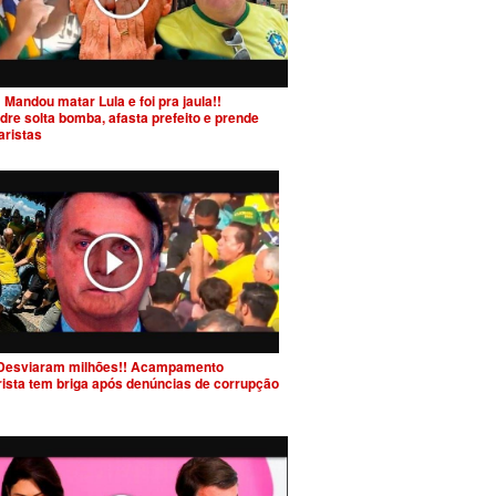
 Mandou matar Lula e foi pra jaula!!
dre solta bomba, afasta prefeito e prende
aristas
Desviaram milhões!! Acampamento
rista tem briga após denúncias de corrupção