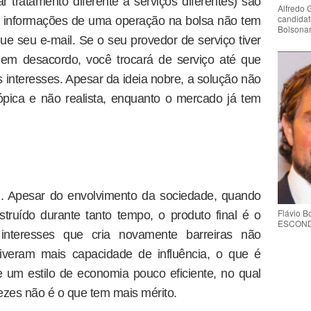
ar tratamento diferente a serviços diferentes) são
Alfredo 
candidat
de informações de uma operação na bolsa não tem
Bolsona
e seu e-mail. Se o seu provedor de serviço tiver
 em desacordo, você trocará de serviço até que
interesses. Apesar da ideia nobre, a solução não
ópica e não realista, enquanto o mercado já tem
el. Apesar do envolvimento da sociedade, quando
Flávio 
ruído durante tanto tempo, o produto final é o
ESCONDE 
interesses que cria novamente barreiras não
tiveram mais capacidade de influência, o que é
um estilo de economia pouco eficiente, no qual
zes não é o que tem mais mérito.