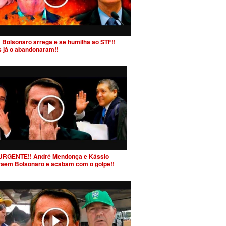
 Bolsonaro arrega e se humilha ao STF!!
s já o abandonaram!!
URGENTE!! André Mendonça e Kássio
raem Bolsonaro e acabam com o golpe!!