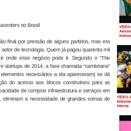
tacenters no Brasil
VÍDEO:
Alexan
bolson
são final por pressão de alguns partidos, mas era
 setor de tecnologia. Quem já pagou quarenta mil
é onde esse negócio pode ir. Segundo o “The
re startups de 2014, a fase chamada “cambriana”
s elementos necessários a ela apareceram) se dá
ção do acesso aos blocos construtivos para as
apacidade de comprar infraestrutura e serviços em
VÍDEO: 
, eliminam a necessidade de grandes somas de
bolsona
interna