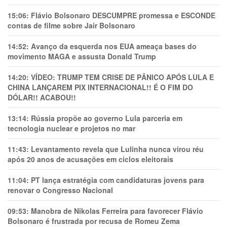
15:06:
Flávio Bolsonaro DESCUMPRE promessa e ESCONDE
contas de filme sobre Jair Bolsonaro
14:52:
Avanço da esquerda nos EUA ameaça bases do
movimento MAGA e assusta Donald Trump
14:20:
VÍDEO: TRUMP TEM CRlSE DE PÂNlCO APÓS LULA E
CHINA LANÇAREM PIX INTERNACIONAL!! É O FIM DO
DÓLAR!! ACABOU!!
13:14:
Rússia propõe ao governo Lula parceria em
tecnologia nuclear e projetos no mar
11:43:
Levantamento revela que Lulinha nunca virou réu
após 20 anos de acusações em ciclos eleitorais
11:04:
PT lança estratégia com candidaturas jovens para
renovar o Congresso Nacional
09:53:
Manobra de Nikolas Ferreira para favorecer Flávio
Bolsonaro é frustrada por recusa de Romeu Zema