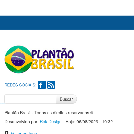
REDES SOCIAIS:
Buscar
Notícias do Flamengo
Notícias do Corinthians
Plantão Brasil - Todos os direitos reservados ®
Desenvolvido por:
Rok Design
- Hoje: 06/08/2026 - 10:32
Voltar ao topo