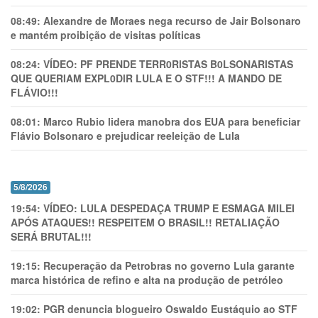
08:49:
Alexandre de Moraes nega recurso de Jair Bolsonaro
e mantém proibição de visitas políticas
08:24:
VÍDEO: PF PRENDE TERR0RlSTAS B0LSONARlSTAS
QUE QUERIAM EXPL0DlR LULA E O STF!!! A MANDO DE
FLÁVIO!!!
08:01:
Marco Rubio lidera manobra dos EUA para beneficiar
Flávio Bolsonaro e prejudicar reeleição de Lula
5/8/2026
19:54:
VÍDEO: LULA DESPEDAÇA TRUMP E ESMAGA MILEI
APÓS ATAQUES!! RESPEITEM O BRASIL!! RETALIAÇÃO
SERÁ BRUTAL!!!
19:15:
Recuperação da Petrobras no governo Lula garante
marca histórica de refino e alta na produção de petróleo
19:02:
PGR denuncia blogueiro Oswaldo Eustáquio ao STF