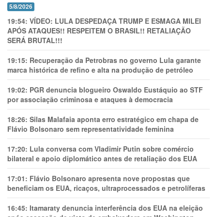
5/8/2026
19:54:
VÍDEO: LULA DESPEDAÇA TRUMP E ESMAGA MILEI
APÓS ATAQUES!! RESPEITEM O BRASIL!! RETALIAÇÃO
SERÁ BRUTAL!!!
19:15:
Recuperação da Petrobras no governo Lula garante
marca histórica de refino e alta na produção de petróleo
19:02:
PGR denuncia blogueiro Oswaldo Eustáquio ao STF
por associação criminosa e ataques à democracia
18:26:
Silas Malafaia aponta erro estratégico em chapa de
Flávio Bolsonaro sem representatividade feminina
17:20:
Lula conversa com Vladimir Putin sobre comércio
bilateral e apoio diplomático antes de retaliação dos EUA
17:01:
Flávio Bolsonaro apresenta nove propostas que
beneficiam os EUA, ricaços, ultraprocessados e petrolíferas
16:45:
Itamaraty denuncia interferência dos EUA na eleição