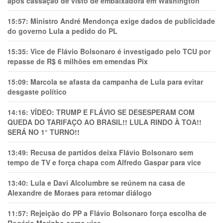
após cassação de visto de embaixadora em Washington
15:57:
Ministro André Mendonça exige dados de publicidade
do governo Lula a pedido do PL
15:35:
Vice de Flávio Bolsonaro é investigado pelo TCU por
repasse de R$ 6 milhões em emendas Pix
15:09:
Marcola se afasta da campanha de Lula para evitar
desgaste político
14:16:
VÍDEO: TRUMP E FLÁVIO SE DESESPERAM COM
QUEDA DO TARIFAÇO AO BRASIL!! LULA RINDO À TOA!!
SERÁ NO 1° TURNO!!
13:49:
Recusa de partidos deixa Flávio Bolsonaro sem
tempo de TV e força chapa com Alfredo Gaspar para vice
13:40:
Lula e Davi Alcolumbre se reúnem na casa de
Alexandre de Moraes para retomar diálogo
11:57:
Rejeição do PP a Flávio Bolsonaro força escolha de