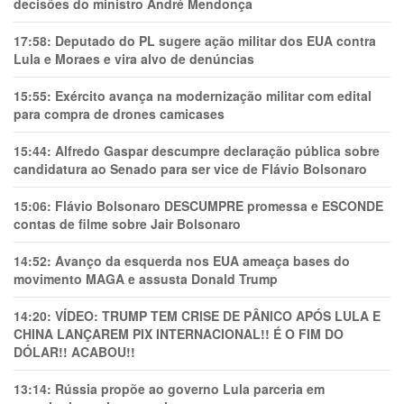
decisões do ministro André Mendonça
17:58:
Deputado do PL sugere ação militar dos EUA contra
Lula e Moraes e vira alvo de denúncias
15:55:
Exército avança na modernização militar com edital
para compra de drones camicases
15:44:
Alfredo Gaspar descumpre declaração pública sobre
candidatura ao Senado para ser vice de Flávio Bolsonaro
15:06:
Flávio Bolsonaro DESCUMPRE promessa e ESCONDE
contas de filme sobre Jair Bolsonaro
14:52:
Avanço da esquerda nos EUA ameaça bases do
movimento MAGA e assusta Donald Trump
14:20:
VÍDEO: TRUMP TEM CRlSE DE PÂNlCO APÓS LULA E
CHINA LANÇAREM PIX INTERNACIONAL!! É O FIM DO
DÓLAR!! ACABOU!!
13:14:
Rússia propõe ao governo Lula parceria em