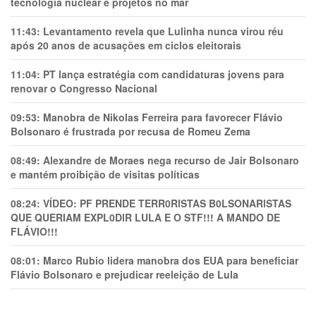
tecnologia nuclear e projetos no mar
11:43:
Levantamento revela que Lulinha nunca virou réu
após 20 anos de acusações em ciclos eleitorais
11:04:
PT lança estratégia com candidaturas jovens para
renovar o Congresso Nacional
09:53:
Manobra de Nikolas Ferreira para favorecer Flávio
Bolsonaro é frustrada por recusa de Romeu Zema
08:49:
Alexandre de Moraes nega recurso de Jair Bolsonaro
e mantém proibição de visitas políticas
08:24:
VÍDEO: PF PRENDE TERR0RlSTAS B0LSONARlSTAS
QUE QUERIAM EXPL0DlR LULA E O STF!!! A MANDO DE
FLÁVIO!!!
08:01:
Marco Rubio lidera manobra dos EUA para beneficiar
Flávio Bolsonaro e prejudicar reeleição de Lula