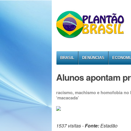
BRASIL
DENÚNCIAS
ECONOMI
Alunos apontam pr
racismo, machismo e homofobia no Dir
‘macacada’
1537 visitas -
Fonte:
Estadão