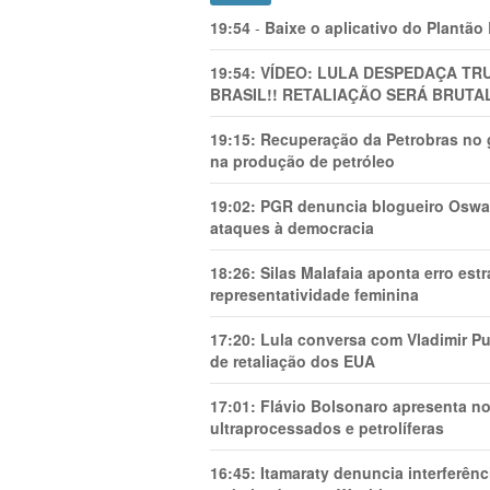
19:54
-
Baixe o aplicativo do Plantão
19:54:
VÍDEO: LULA DESPEDAÇA TRU
BRASIL!! RETALIAÇÃO SERÁ BRUTAL
19:15:
Recuperação da Petrobras no g
na produção de petróleo
19:02:
PGR denuncia blogueiro Oswal
ataques à democracia
18:26:
Silas Malafaia aponta erro es
representatividade feminina
17:20:
Lula conversa com Vladimir Put
de retaliação dos EUA
17:01:
Flávio Bolsonaro apresenta no
ultraprocessados e petrolíferas
16:45:
Itamaraty denuncia interferên