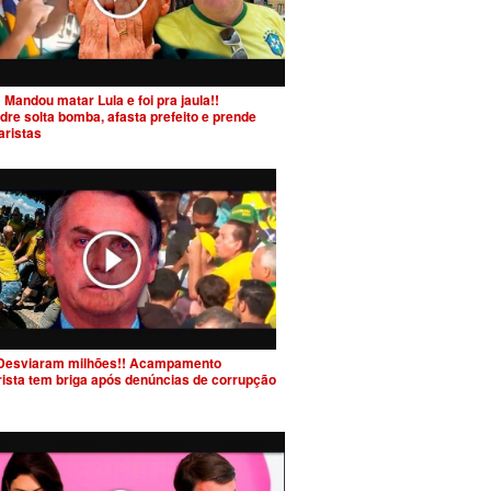
 Mandou matar Lula e foi pra jaula!!
dre solta bomba, afasta prefeito e prende
aristas
Desviaram milhões!! Acampamento
rista tem briga após denúncias de corrupção