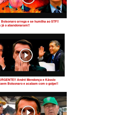
 Bolsonaro arrega e se humilha ao STF!!
s já o abandonaram!!
URGENTE!! André Mendonça e Kássio
raem Bolsonaro e acabam com o golpe!!