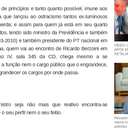
 de princípios e tanto quanto possível, imune aos
a que lançou ao ostracismo tantos ex-luminosos
esquerda; e assim para quem já está em seu quarto
s, tendo sido ministro da Previdência e também
03-2010) e também presidente do PT nacional em
VÍDEO:
na, quem vai ao encontro de Ricardo Berzoini em
APÓS AT
RETALIA
exo IV, sala 345 da CD, chega mesmo a se
 a função nem o cargo público que o engrandece,
grandecer os cargos por onde passa.
stro seja não mais que reativo encontra-se
 seu perfil nem o seu feitio.
Recupera
marca hi
petróleo