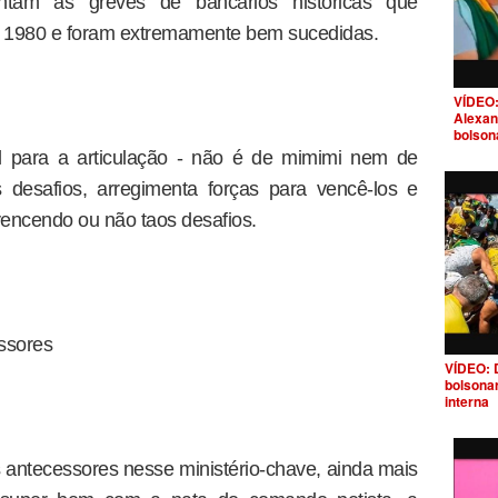
ntam as greves de bancários históricas que
1980 e foram extremamente bem sucedidas.
VÍDEO:
Alexan
bolson
al para a articulação - não é de mimimi nem de
s desafios, arregimenta forças para vencê-los e
ncendo ou não taos desafios.
ssores
VÍDEO: 
bolsona
interna
s antecessores nesse ministério-chave, ainda mais