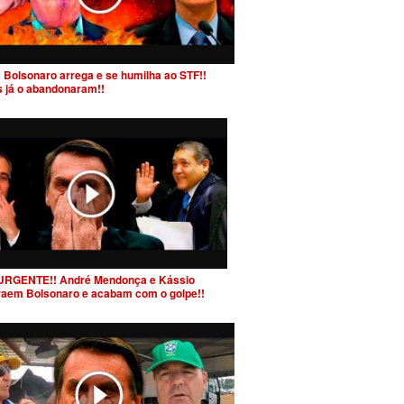
 Bolsonaro arrega e se humilha ao STF!!
s já o abandonaram!!
URGENTE!! André Mendonça e Kássio
raem Bolsonaro e acabam com o golpe!!