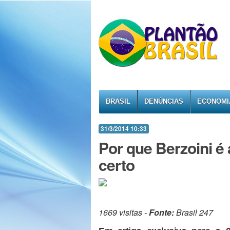
BRASIL
DENÚNCIAS
ECONOMI
31/3/2014 10:33
Por que Berzoini é 
certo
1669 visitas -
Fonte:
Brasil 247