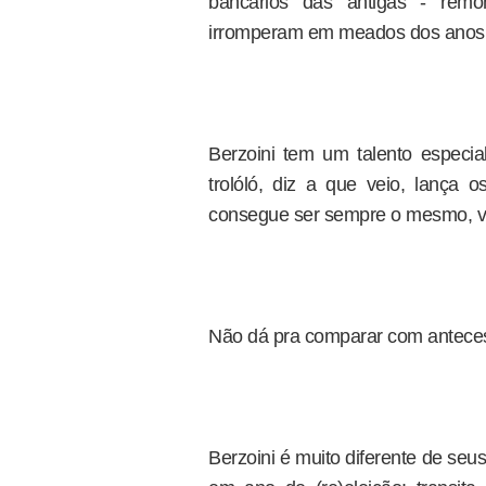
bancários das antigas - remo
irromperam em meados dos anos 
Berzoini tem um talento especi
trolóló, diz a que veio, lança o
consegue ser sempre o mesmo, ve
Não dá pra comparar com antece
Berzoini é muito diferente de seu