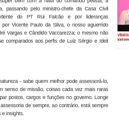
ta super bem com a nata do comando petista, a
a, passando pelo ministro-chefe da Casa Civil
esidente do PT Rui Falcão e por lideranças
 por Vicente Paulo da Silva, o nosso aguerrido
André Vargas e Cândido Vaccarezza; o mesmo não
VÍDEO:
saíram
e comparados aos perfis de Luiz Sérgio e Ideli
 natureza - sabe quem melhor pode assessorá-lo,
 um senso de missão, coisas cada vez mais raras
par postos, cargos e funções no governo. Longe
ssessoria de sempre, ao contrário, está sempre
 e insights.