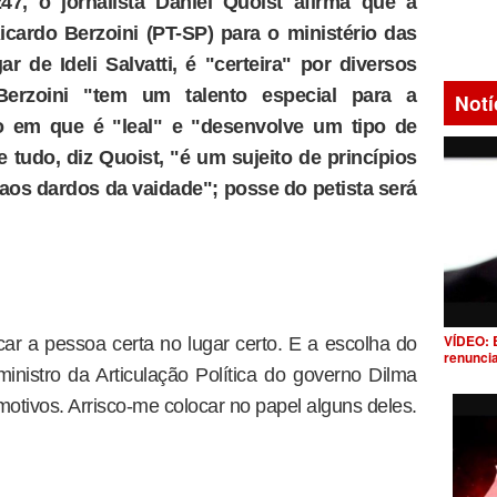
47, o jornalista Daniel Quoist afirma que a
icardo Berzoini (PT-SP) para o ministério das
ar de Ideli Salvatti, é "certeira" por diversos
Berzoini "tem um talento especial para a
Notí
o em que é "leal" e "desenvolve um tipo de
e tudo, diz Quoist, "é um sujeito de princípios
 aos dardos da vaidade"; posse do petista será
VÍDEO: 
ar a pessoa certa no lugar certo. E a escolha do
renunci
inistro da Articulação Política do governo Dilma
 motivos. Arrisco-me colocar no papel alguns deles.