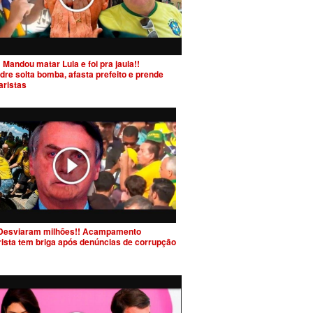
 Mandou matar Lula e foi pra jaula!!
dre solta bomba, afasta prefeito e prende
aristas
Desviaram milhões!! Acampamento
rista tem briga após denúncias de corrupção