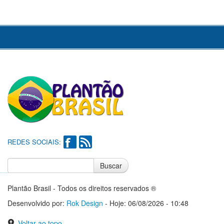
REDES SOCIAIS:
Buscar
Notícias do Flamengo
Notícias do Corinthians
Plantão Brasil - Todos os direitos reservados ®
Desenvolvido por:
Rok Design
- Hoje: 06/08/2026 - 10:48
Voltar ao topo