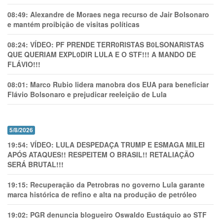
08:49:
Alexandre de Moraes nega recurso de Jair Bolsonaro
e mantém proibição de visitas políticas
08:24:
VÍDEO: PF PRENDE TERR0RlSTAS B0LSONARlSTAS
QUE QUERIAM EXPL0DlR LULA E O STF!!! A MANDO DE
FLÁVIO!!!
08:01:
Marco Rubio lidera manobra dos EUA para beneficiar
Flávio Bolsonaro e prejudicar reeleição de Lula
5/8/2026
19:54:
VÍDEO: LULA DESPEDAÇA TRUMP E ESMAGA MILEI
APÓS ATAQUES!! RESPEITEM O BRASIL!! RETALIAÇÃO
SERÁ BRUTAL!!!
19:15:
Recuperação da Petrobras no governo Lula garante
marca histórica de refino e alta na produção de petróleo
19:02:
PGR denuncia blogueiro Oswaldo Eustáquio ao STF