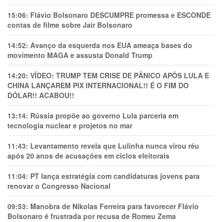
15:06:
Flávio Bolsonaro DESCUMPRE promessa e ESCONDE
contas de filme sobre Jair Bolsonaro
14:52:
Avanço da esquerda nos EUA ameaça bases do
movimento MAGA e assusta Donald Trump
14:20:
VÍDEO: TRUMP TEM CRlSE DE PÂNlCO APÓS LULA E
CHINA LANÇAREM PIX INTERNACIONAL!! É O FIM DO
DÓLAR!! ACABOU!!
13:14:
Rússia propõe ao governo Lula parceria em
tecnologia nuclear e projetos no mar
11:43:
Levantamento revela que Lulinha nunca virou réu
após 20 anos de acusações em ciclos eleitorais
11:04:
PT lança estratégia com candidaturas jovens para
renovar o Congresso Nacional
09:53:
Manobra de Nikolas Ferreira para favorecer Flávio
Bolsonaro é frustrada por recusa de Romeu Zema