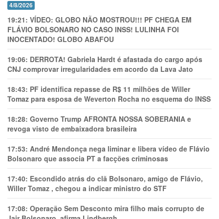
4/8/2026
19:21:
VÍDEO: GLOBO NÃO MOSTROU!!! PF CHEGA EM
FLÁVIO BOLSONARO NO CASO INSS! LULINHA FOI
INOCENTADO! GLOBO ABAFOU
19:06:
DERROTA! Gabriela Hardt é afastada do cargo após
CNJ comprovar irregularidades em acordo da Lava Jato
18:43:
PF identifica repasse de R$ 11 milhões de Willer
Tomaz para esposa de Weverton Rocha no esquema do INSS
18:28:
Governo Trump AFRONTA NOSSA SOBERANIA e
revoga visto de embaixadora brasileira
17:53:
André Mendonça nega liminar e libera vídeo de Flávio
Bolsonaro que associa PT a facções criminosas
17:40:
Escondido atrás do clã Bolsonaro, amigo de Flávio,
Willer Tomaz , chegou a indicar ministro do STF
17:08:
Operação Sem Desconto mira filho mais corrupto de
Jair Bolsonaro, afirma Lindbergh