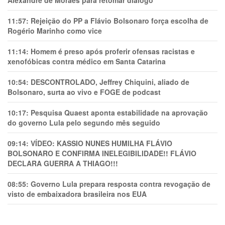
Alexandre de Moraes para retomar diálogo
11:57:
Rejeição do PP a Flávio Bolsonaro força escolha de
Rogério Marinho como vice
11:14:
Homem é preso após proferir ofensas racistas e
xenofóbicas contra médico em Santa Catarina
10:54:
DESCONTROLADO, Jeffrey Chiquini, aliado de
Bolsonaro, surta ao vivo e FOGE de podcast
10:17:
Pesquisa Quaest aponta estabilidade na aprovação
do governo Lula pelo segundo mês seguido
09:14:
VÍDEO: KASSIO NUNES HUMlLHA FLÁVIO
BOLSONARO E CONFIRMA INELEGIBILIDADE!! FLÁVIO
DECLARA GUERRA A THIAGO!!!
08:55:
Governo Lula prepara resposta contra revogação de
visto de embaixadora brasileira nos EUA