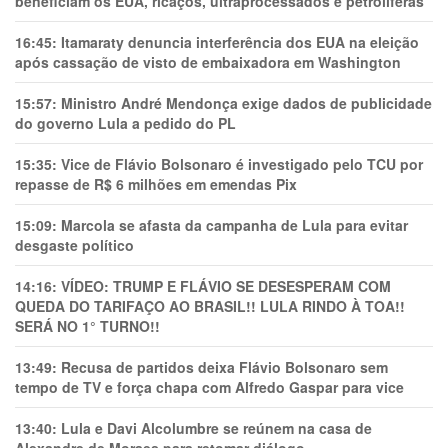
beneficiam os EUA, ricaços, ultraprocessados e petrolíferas
16:45:
Itamaraty denuncia interferência dos EUA na eleição
após cassação de visto de embaixadora em Washington
15:57:
Ministro André Mendonça exige dados de publicidade
do governo Lula a pedido do PL
15:35:
Vice de Flávio Bolsonaro é investigado pelo TCU por
repasse de R$ 6 milhões em emendas Pix
15:09:
Marcola se afasta da campanha de Lula para evitar
desgaste político
14:16:
VÍDEO: TRUMP E FLÁVIO SE DESESPERAM COM
QUEDA DO TARIFAÇO AO BRASIL!! LULA RINDO À TOA!!
SERÁ NO 1° TURNO!!
13:49:
Recusa de partidos deixa Flávio Bolsonaro sem
tempo de TV e força chapa com Alfredo Gaspar para vice
13:40:
Lula e Davi Alcolumbre se reúnem na casa de