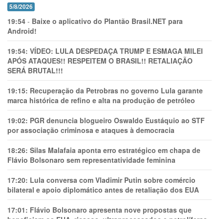
5/8/2026
19:54
-
Baixe o aplicativo do Plantão Brasil.NET para
Android!
19:54:
VÍDEO: LULA DESPEDAÇA TRUMP E ESMAGA MILEI
APÓS ATAQUES!! RESPEITEM O BRASIL!! RETALIAÇÃO
SERÁ BRUTAL!!!
19:15:
Recuperação da Petrobras no governo Lula garante
marca histórica de refino e alta na produção de petróleo
19:02:
PGR denuncia blogueiro Oswaldo Eustáquio ao STF
por associação criminosa e ataques à democracia
18:26:
Silas Malafaia aponta erro estratégico em chapa de
Flávio Bolsonaro sem representatividade feminina
17:20:
Lula conversa com Vladimir Putin sobre comércio
bilateral e apoio diplomático antes de retaliação dos EUA
17:01:
Flávio Bolsonaro apresenta nove propostas que