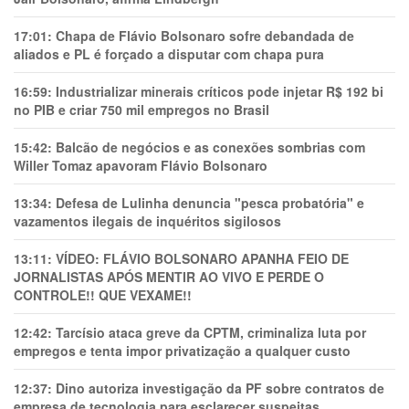
17:01:
Chapa de Flávio Bolsonaro sofre debandada de
aliados e PL é forçado a disputar com chapa pura
16:59:
Industrializar minerais críticos pode injetar R$ 192 bi
no PIB e criar 750 mil empregos no Brasil
15:42:
Balcão de negócios e as conexões sombrias com
Willer Tomaz apavoram Flávio Bolsonaro
13:34:
Defesa de Lulinha denuncia "pesca probatória" e
vazamentos ilegais de inquéritos sigilosos
13:11:
VÍDEO: FLÁVIO BOLSONARO APANHA FEIO DE
JORNALISTAS APÓS MENTIR AO VIVO E PERDE O
CONTROLE!! QUE VEXAME!!
12:42:
Tarcísio ataca greve da CPTM, criminaliza luta por
empregos e tenta impor privatização a qualquer custo
12:37:
Dino autoriza investigação da PF sobre contratos de
empresa de tecnologia para esclarecer suspeitas