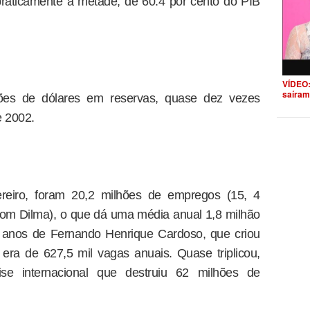
 praticamente à metade; de 60.4 por cento do PIB
VÍDEO:
saíram
ões de dólares em reservas, quase dez vezes
e 2002.
reiro, foram 20,2 milhões de empregos (15, 4
com Dilma), o que dá uma média anual 1,8 milhão
 anos de Fernando Henrique Cardoso, que criou
era de 627,5 mil vagas anuais. Quase triplicou,
e internacional que destruiu 62 milhões de