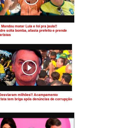
 Mandou matar Lula e foi pra jaula!!
dre solta bomba, afasta prefeito e prende
aristas
Desviaram milhões!! Acampamento
rista tem briga após denúncias de corrupção