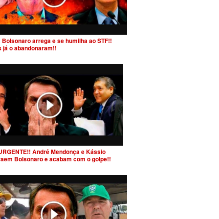
 Bolsonaro arrega e se humilha ao STF!!
s já o abandonaram!!
URGENTE!! André Mendonça e Kássio
raem Bolsonaro e acabam com o golpe!!