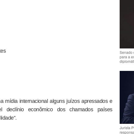
tes
Senado 
para a e
diplomát
 mídia internacional alguns juízos apressados e
ável declínio econômico dos chamados países
lidade”.
Jurista 
respons