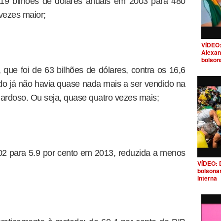
119 bilhões de dólares anuais em 2003 para 480
vezes maior;
VÍDEO:
Alexan
bolson
, que foi de 63 bilhões de dólares, contra os 16,6
do já não havia quase nada mais a ser vendido na
ardoso. Ou seja, quase quatro vezes mais;
02 para 5.9 por cento em 2013, reduzida a menos
VÍDEO: 
bolsona
interna