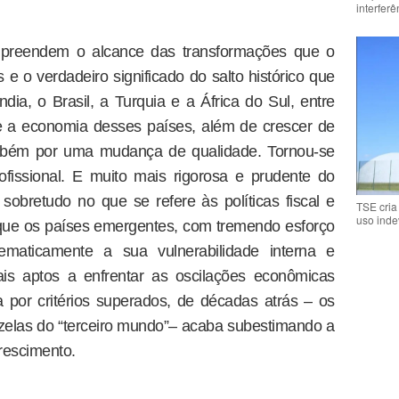
interfer
reendem o alcance das transformações que o
e o verdadeiro significado do salto histórico que
ia, o Brasil, a Turquia e a África do Sul, entre
e a economia desses países, além de crescer de
ambém por uma mudança de qualidade. Tornou-se
profissional. E muito mais rigorosa e prudente do
obretudo no que se refere às políticas fiscal e
TSE cria
uso inde
que os países emergentes, com tremendo esforço
tematicamente a sua vulnerabilidade interna e
is aptos a enfrentar as oscilações econômicas
a por critérios superados, de décadas atrás – os
zelas do “terceiro mundo”– acaba subestimando a
crescimento.