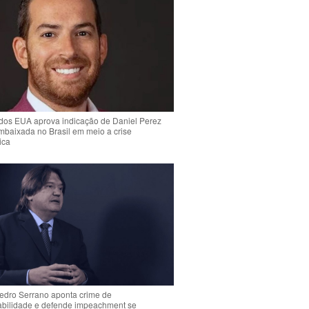
dos EUA aprova indicação de Daniel Perez
mbaixada no Brasil em meio a crise
ica
Pedro Serrano aponta crime de
abilidade e defende impeachment se