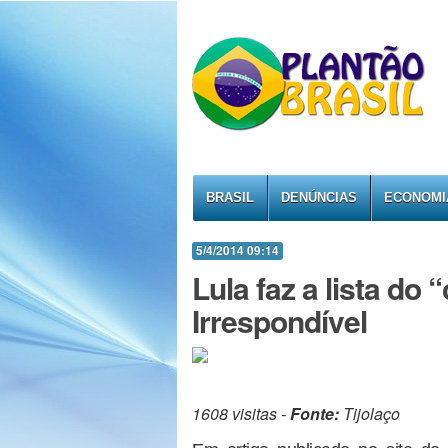
BRASIL
DENÚNCIAS
ECONOMI
5/4/2014 09:14
Lula faz a lista d
Irrespondível
1608 visitas -
Fonte:
Tijolaço