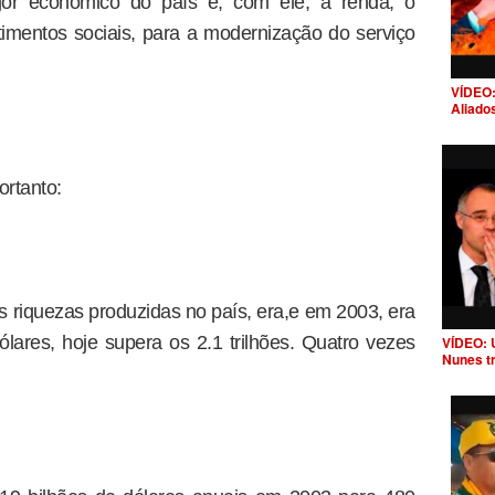
gor econômico do país e, com ele, a renda, o
imentos sociais, para a modernização do serviço
VÍDEO:
Aliado
rtanto:
s riquezas produzidas no país, era,e em 2003, era
ólares, hoje supera os 2.1 trilhões. Quatro vezes
VÍDEO: 
Nunes t