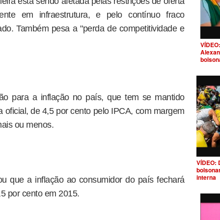
ira está sendo afetada pelas restrições de oferta
ente em infraestrutura, e pelo contínuo fraco
vado. Também pesa a "perda de competitividade e
VÍDEO:
Alexan
bolson
 para a inflação no país, que tem se mantido
a oficial, de 4,5 por cento pelo IPCA, com margem
mais ou menos.
VÍDEO: 
bolsona
interna
ou que a inflação ao consumidor do país fechará
,5 por cento em 2015.