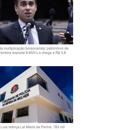
da multiplicação bolsonarista: patrimônio de
Ferreira explode 8.850% e chega a R$ 3,8
Lula reforça Lei Maria da Penha: 783 mil