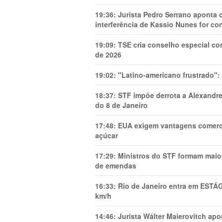
19:36:
Jurista Pedro Serrano aponta
interferência de Kassio Nunes for co
19:09:
TSE cria conselho especial co
de 2026
19:02:
"Latino-americano frustrado":
18:37:
STF impõe derrota a Alexandre
do 8 de Janeiro
17:48:
EUA exigem vantagens comercia
açúcar
17:29:
Ministros do STF formam maio
de emendas
16:33:
Rio de Janeiro entra em ESTÁ
km/h
14:46:
Jurista Wálter Maierovitch ap