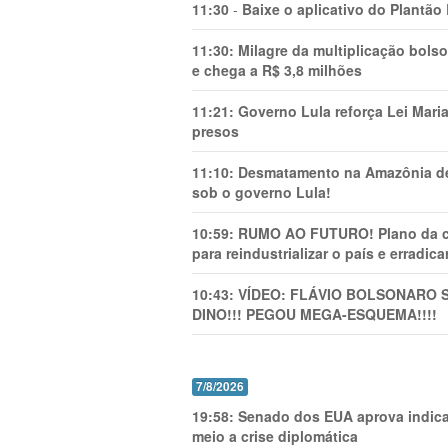
11:30
-
Baixe o aplicativo do Plantão
11:30:
Milagre da multiplicação bolso
e chega a R$ 3,8 milhões
11:21:
Governo Lula reforça Lei Mari
presos
11:10:
Desmatamento na Amazônia de
sob o governo Lula!
10:59:
RUMO AO FUTURO! Plano da cha
para reindustrializar o país e erradic
10:43:
VÍDEO: FLÁVIO BOLSONARO 
DINO!!! PEGOU MEGA-ESQUEMA!!!!
7/8/2026
19:58:
Senado dos EUA aprova indica
meio a crise diplomática