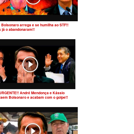
 Bolsonaro arrega e se humilha ao STF!!
s já o abandonaram!!
URGENTE!! André Mendonça e Kássio
raem Bolsonaro e acabam com o golpe!!