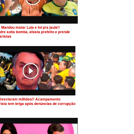
 Mandou matar Lula e foi pra jaula!!
dre solta bomba, afasta prefeito e prende
aristas
Desviaram milhões!! Acampamento
rista tem briga após denúncias de corrupção