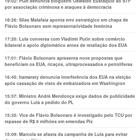
19:02:
PGR denuncia blogueiro Oswaldo Eustáquio ao STF
por associação criminosa e ataques à democracia
18:26:
Silas Malafaia aponta erro estratégico em chapa de
Flávio Bolsonaro sem representatividade feminina
17:20:
Lula conversa com Vladimir Putin sobre comércio
bilateral e apoio diplomático antes de retaliação dos EUA
17:01:
Flávio Bolsonaro apresenta nove propostas que
beneficiam os EUA, ricaços, ultraprocessados e petrolíferas
16:45:
Itamaraty denuncia interferência dos EUA na eleição
após cassação de visto de embaixadora em Washington
15:57:
Ministro André Mendonça exige dados de publicidade
do governo Lula a pedido do PL
15:35:
Vice de Flávio Bolsonaro é investigado pelo TCU por
repasse de R$ 6 milhões em emendas Pix
15:09:
Marcola se afasta da campanha de Lula para evitar