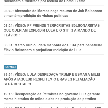
Bolsonaro é frustrada por recusa de Romeu Zema
08:49:
Alexandre de Moraes nega recurso de Jair Bolsonaro
e mantém proibição de visitas políticas
08:24:
VÍDEO: PF PRENDE TERR0RlSTAS B0LSONARlSTAS
QUE QUERIAM EXPL0DlR LULA E O STF!!! A MANDO DE
FLÁVIO!!!
08:01:
Marco Rubio lidera manobra dos EUA para beneficiar
Flávio Bolsonaro e prejudicar reeleição de Lula
5/8/2026
19:54:
VÍDEO: LULA DESPEDAÇA TRUMP E ESMAGA MILEI
APÓS ATAQUES!! RESPEITEM O BRASIL!! RETALIAÇÃO
SERÁ BRUTAL!!!
19:15:
Recuperação da Petrobras no governo Lula garante
marca histórica de refino e alta na produção de petróleo