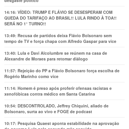
desgaste político
14:16:
VÍDEO: TRUMP E FLÁVIO SE DESESPERAM COM
QUEDA DO TARIFAÇO AO BRASIL!! LULA RINDO À TOA!!
SERÁ NO 1° TURNO!!
13:49:
Recusa de partidos deixa Flávio Bolsonaro sem
tempo de TV e força chapa com Alfredo Gaspar para vice
13:40:
Lula e Davi Alcolumbre se reúnem na casa de
Alexandre de Moraes para retomar diálogo
11:57:
Rejeição do PP a Flávio Bolsonaro força escolha de
Rogério Marinho como vice
11:14:
Homem é preso após proferir ofensas racistas e
xenofóbicas contra médico em Santa Catarina
10:54:
DESCONTROLADO, Jeffrey Chiquini, aliado de
Bolsonaro, surta ao vivo e FOGE de podcast
10:17:
Pesquisa Quaest aponta estabilidade na aprovação