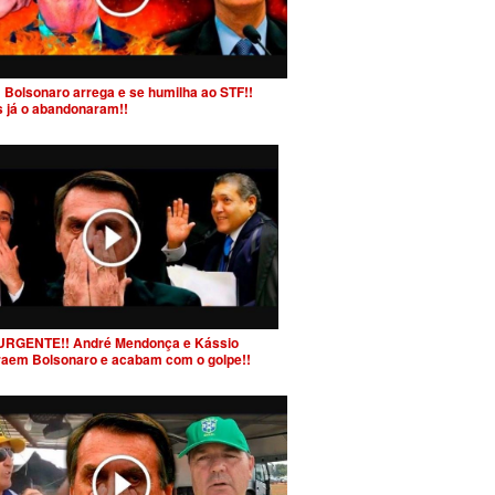
 Bolsonaro arrega e se humilha ao STF!!
s já o abandonaram!!
URGENTE!! André Mendonça e Kássio
raem Bolsonaro e acabam com o golpe!!