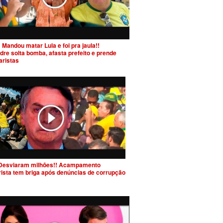
 Mandou matar Lula e foi pra jaula!!
dre solta bomba, afasta prefeito e prende
aristas
Desviaram milhões!! Acampamento
rista tem briga após denúncias de corrupção