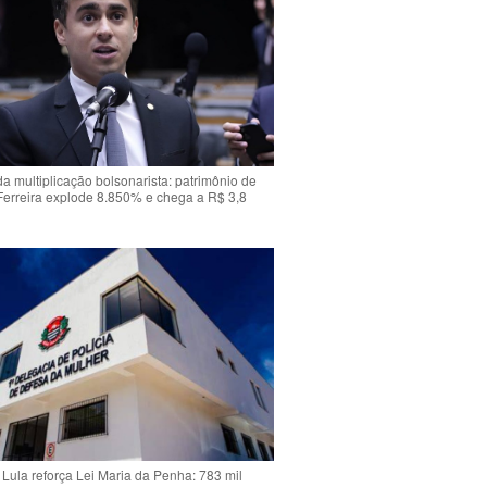
da multiplicação bolsonarista: patrimônio de
Ferreira explode 8.850% e chega a R$ 3,8
Lula reforça Lei Maria da Penha: 783 mil