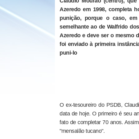
Claudio Mourão (centro), qu
Azeredo em 1998, completa hoj
punição, porque o caso, em 
semelhante ao de Walfrido dos 
Azeredo e deve ser o mesmo d
foi enviado à primeira instân
puni-lo
O ex-tesoureiro do PSDB, Claud
data de hoje. O primeiro é seu a
fato de completar 70 anos. Assim
"mensalão tucano".