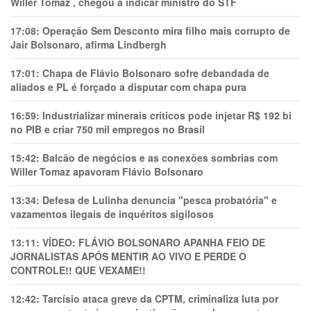
Willer Tomaz , chegou a indicar ministro do STF
17:08:
Operação Sem Desconto mira filho mais corrupto de
Jair Bolsonaro, afirma Lindbergh
17:01:
Chapa de Flávio Bolsonaro sofre debandada de
aliados e PL é forçado a disputar com chapa pura
16:59:
Industrializar minerais críticos pode injetar R$ 192 bi
no PIB e criar 750 mil empregos no Brasil
15:42:
Balcão de negócios e as conexões sombrias com
Willer Tomaz apavoram Flávio Bolsonaro
13:34:
Defesa de Lulinha denuncia "pesca probatória" e
vazamentos ilegais de inquéritos sigilosos
13:11:
VÍDEO: FLÁVIO BOLSONARO APANHA FEIO DE
JORNALISTAS APÓS MENTIR AO VIVO E PERDE O
CONTROLE!! QUE VEXAME!!
12:42:
Tarcísio ataca greve da CPTM, criminaliza luta por