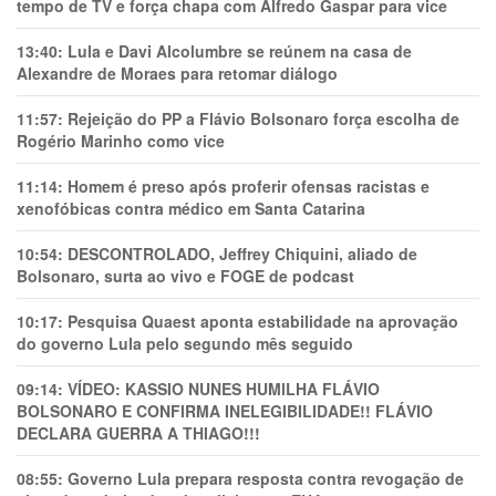
tempo de TV e força chapa com Alfredo Gaspar para vice
13:40:
Lula e Davi Alcolumbre se reúnem na casa de
Alexandre de Moraes para retomar diálogo
11:57:
Rejeição do PP a Flávio Bolsonaro força escolha de
Rogério Marinho como vice
11:14:
Homem é preso após proferir ofensas racistas e
xenofóbicas contra médico em Santa Catarina
10:54:
DESCONTROLADO, Jeffrey Chiquini, aliado de
Bolsonaro, surta ao vivo e FOGE de podcast
10:17:
Pesquisa Quaest aponta estabilidade na aprovação
do governo Lula pelo segundo mês seguido
09:14:
VÍDEO: KASSIO NUNES HUMlLHA FLÁVIO
BOLSONARO E CONFIRMA INELEGIBILIDADE!! FLÁVIO
DECLARA GUERRA A THIAGO!!!
08:55:
Governo Lula prepara resposta contra revogação de