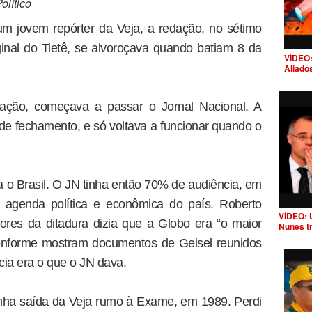
lítico
m jovem repórter da Veja, a redação, no sétimo
inal do Tietê, se alvoroçava quando batiam 8 da
VÍDEO:
Aliado
dação, começava a passar o Jornal Nacional. A
e fechamento, e só voltava a funcionar quando o
a o Brasil. O JN tinha então 70% de audiência, em
 agenda política e econômica do país. Roberto
VÍDEO: 
res da ditadura dizia que a Globo era “o maior
Nunes t
conforme mostram documentos de Geisel reunidos
ícia era o que o JN dava.
nha saída da Veja rumo à Exame, em 1989. Perdi