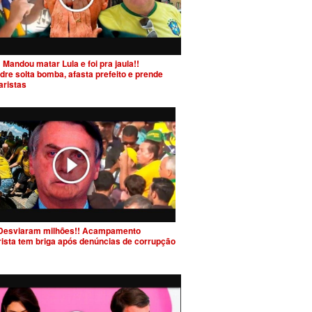
 Mandou matar Lula e foi pra jaula!!
dre solta bomba, afasta prefeito e prende
aristas
Desviaram milhões!! Acampamento
rista tem briga após denúncias de corrupção