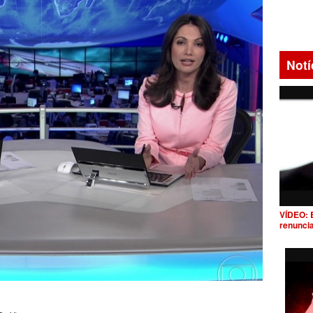
Notí
VÍDEO: 
renunci