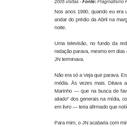
2005 visitas -
Fonte:
Pragmatismo Po
Nos anos 1980, quando eu era u
andar do prédio da Abril na marg
noite.
Uma televisão, no fundo da re
redação parava, mesmo em dias d
JN terminava.
Não era só a Veja que parava. Er
média. Às vezes mais. Ditava a
Marinho — que na busca de favo
aliado” dos generais na mídia, 
em livro — teria afirmado que not
Para mim, o JN acabaria com mi