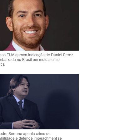
dos EUA aprova indicação de Daniel Perez
mbaixada no Brasil em meio a crise
ica
Pedro Serrano aponta crime de
abilidade e defende impeachment se