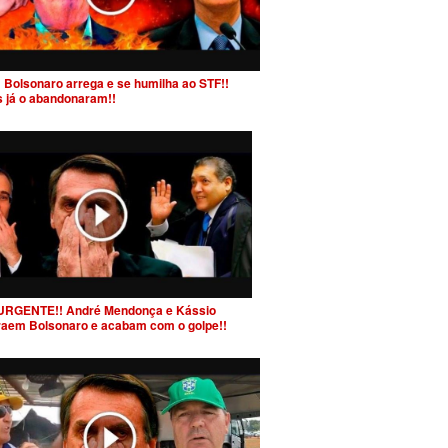
 Bolsonaro arrega e se humilha ao STF!!
s já o abandonaram!!
URGENTE!! André Mendonça e Kássio
raem Bolsonaro e acabam com o golpe!!