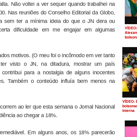
falta. Não voltei a ver sequer quando trabalhei na
. Nas reuniões do Conselho Editorial da Globo,
a sem ter a mínima ideia do que o JN dera ou
VÍDEO:
certa dificuldade em me engajar em algumas
Alexan
bolson
riados motivos. (O meu foi o incômodo em ver tanto
er visto o JN, na ditadura, mostrar um país
o contribui para a nostalgia de alguns inocentes
ares. Também o conteúdo influía bem menos na
VÍDEO: 
bolsona
correm ao ler que esta semana o Jornal Nacional
interna
diência ao chegar a 18%.
rremediável. Em alguns anos, os 18% parecerão