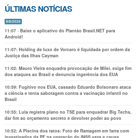
ÚLTIMAS NOTÍCIAS
9/8/2026
11:07
-
Baixe o aplicativo do Plantão Brasil.NET para
Android!
11:07:
Holding de luxo de Vorcaro é liquidada por ordem da
Justiça das Ilhas Cayman
11:02:
Mauro Vieira enquadra provocação de Milei, exige fim
dos ataques ao Brasil e denuncia ingerência dos EUA
10:59:
Fugitivo nos EUA, cassado Eduardo Bolsonaro ataca
a ciência e tenta sabotagem contra a vacinação infantil no
Brasil
10:55:
Lula registra plano no TSE para enquadrar Big Techs,
dar fim ao orçamento secreto e devolver poder ao povo
10:52:
A Piscina dos ratos: Foto de Ramagem em farra com
investigados da PF na operação do INSS vaza e causa