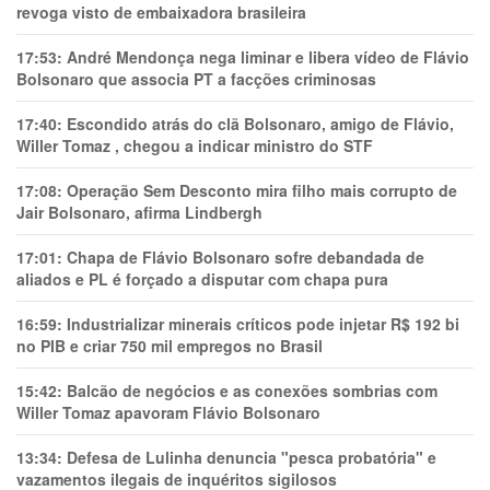
revoga visto de embaixadora brasileira
17:53:
André Mendonça nega liminar e libera vídeo de Flávio
Bolsonaro que associa PT a facções criminosas
17:40:
Escondido atrás do clã Bolsonaro, amigo de Flávio,
Willer Tomaz , chegou a indicar ministro do STF
17:08:
Operação Sem Desconto mira filho mais corrupto de
Jair Bolsonaro, afirma Lindbergh
17:01:
Chapa de Flávio Bolsonaro sofre debandada de
aliados e PL é forçado a disputar com chapa pura
16:59:
Industrializar minerais críticos pode injetar R$ 192 bi
no PIB e criar 750 mil empregos no Brasil
15:42:
Balcão de negócios e as conexões sombrias com
Willer Tomaz apavoram Flávio Bolsonaro
13:34:
Defesa de Lulinha denuncia "pesca probatória" e
vazamentos ilegais de inquéritos sigilosos