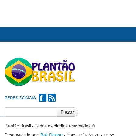
REDES SOCIAIS:
Buscar
Notícias do Flamengo
Notícias do Corinthians
Plantão Brasil - Todos os direitos reservados ®
Desenvolvido por:
Rok Design
- Hoje: 07/08/2026 - 12:55