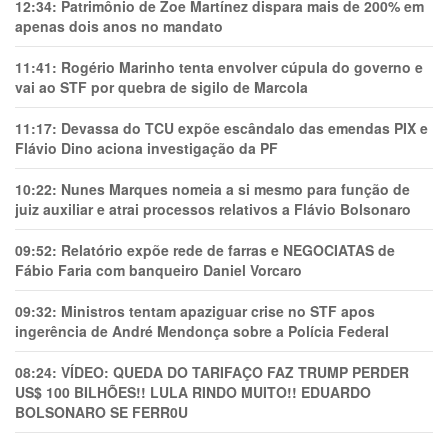
12:34:
Patrimônio de Zoe Martínez dispara mais de 200% em
apenas dois anos no mandato
11:41:
Rogério Marinho tenta envolver cúpula do governo e
vai ao STF por quebra de sigilo de Marcola
11:17:
Devassa do TCU expõe escândalo das emendas PIX e
Flávio Dino aciona investigação da PF
10:22:
Nunes Marques nomeia a si mesmo para função de
juiz auxiliar e atrai processos relativos a Flávio Bolsonaro
09:52:
Relatório expõe rede de farras e NEGOCIATAS de
Fábio Faria com banqueiro Daniel Vorcaro
09:32:
Ministros tentam apaziguar crise no STF apos
ingerência de André Mendonça sobre a Polícia Federal
08:24:
VÍDEO: QUEDA DO TARIFAÇO FAZ TRUMP PERDER
US$ 100 BILHÕES!! LULA RINDO MUITO!! EDUARDO
BOLSONARO SE FERR0U