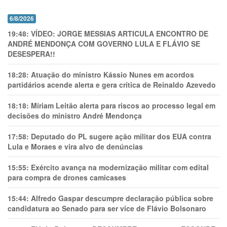
6/8/2026
19:48:
VÍDEO: JORGE MESSIAS ARTICULA ENCONTRO DE
ANDRÉ MENDONÇA COM GOVERNO LULA E FLÁVIO SE
DESESPERA!!
18:28:
Atuação do ministro Kássio Nunes em acordos
partidários acende alerta e gera crítica de Reinaldo Azevedo
18:18:
Míriam Leitão alerta para riscos ao processo legal em
decisões do ministro André Mendonça
17:58:
Deputado do PL sugere ação militar dos EUA contra
Lula e Moraes e vira alvo de denúncias
15:55:
Exército avança na modernização militar com edital
para compra de drones camicases
15:44:
Alfredo Gaspar descumpre declaração pública sobre
candidatura ao Senado para ser vice de Flávio Bolsonaro