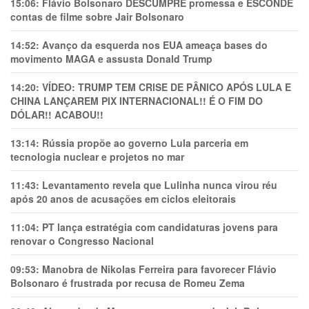
15:06:
Flávio Bolsonaro DESCUMPRE promessa e ESCONDE
contas de filme sobre Jair Bolsonaro
14:52:
Avanço da esquerda nos EUA ameaça bases do
movimento MAGA e assusta Donald Trump
14:20:
VÍDEO: TRUMP TEM CRlSE DE PÂNlCO APÓS LULA E
CHINA LANÇAREM PIX INTERNACIONAL!! É O FIM DO
DÓLAR!! ACABOU!!
13:14:
Rússia propõe ao governo Lula parceria em
tecnologia nuclear e projetos no mar
11:43:
Levantamento revela que Lulinha nunca virou réu
após 20 anos de acusações em ciclos eleitorais
11:04:
PT lança estratégia com candidaturas jovens para
renovar o Congresso Nacional
09:53:
Manobra de Nikolas Ferreira para favorecer Flávio
Bolsonaro é frustrada por recusa de Romeu Zema