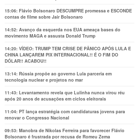
15:06:
Flávio Bolsonaro DESCUMPRE promessa e ESCONDE
contas de filme sobre Jair Bolsonaro
14:52:
Avanço da esquerda nos EUA ameaça bases do
movimento MAGA e assusta Donald Trump
14:20:
VÍDEO: TRUMP TEM CRlSE DE PÂNlCO APÓS LULA E
CHINA LANÇAREM PIX INTERNACIONAL!! É O FIM DO
DÓLAR!! ACABOU!!
13:14:
Rússia propõe ao governo Lula parceria em
tecnologia nuclear e projetos no mar
11:43:
Levantamento revela que Lulinha nunca virou réu
após 20 anos de acusações em ciclos eleitorais
11:04:
PT lança estratégia com candidaturas jovens para
renovar o Congresso Nacional
09:53:
Manobra de Nikolas Ferreira para favorecer Flávio
Bolsonaro é frustrada por recusa de Romeu Zema