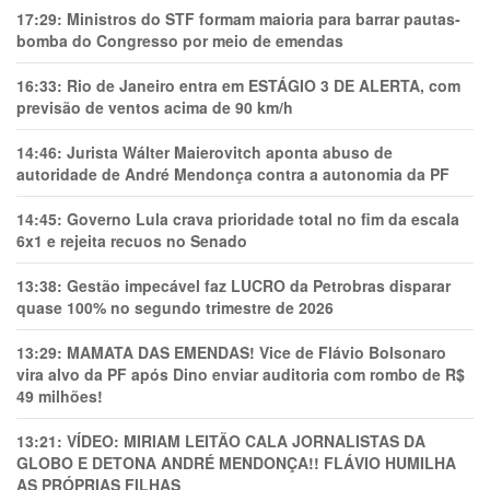
17:29:
Ministros do STF formam maioria para barrar pautas-
bomba do Congresso por meio de emendas
16:33:
Rio de Janeiro entra em ESTÁGIO 3 DE ALERTA, com
previsão de ventos acima de 90 km/h
14:46:
Jurista Wálter Maierovitch aponta abuso de
autoridade de André Mendonça contra a autonomia da PF
14:45:
Governo Lula crava prioridade total no fim da escala
6x1 e rejeita recuos no Senado
13:38:
Gestão impecável faz LUCRO da Petrobras disparar
quase 100% no segundo trimestre de 2026
13:29:
MAMATA DAS EMENDAS! Vice de Flávio Bolsonaro
vira alvo da PF após Dino enviar auditoria com rombo de R$
49 milhões!
13:21:
VÍDEO: MIRIAM LEITÃO CALA JORNALISTAS DA
GLOBO E DETONA ANDRÉ MENDONÇA!! FLÁVIO HUMILHA
AS PRÓPRIAS FILHAS