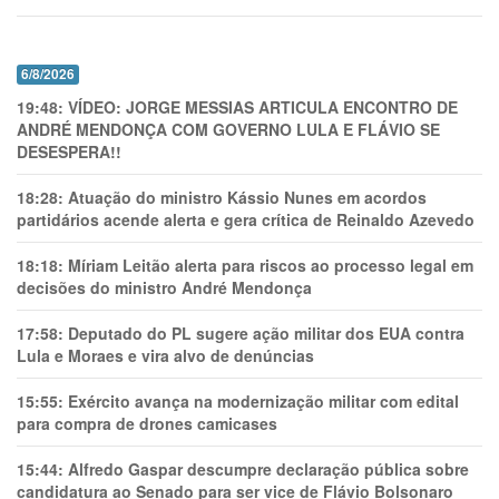
6/8/2026
19:48:
VÍDEO: JORGE MESSIAS ARTICULA ENCONTRO DE
ANDRÉ MENDONÇA COM GOVERNO LULA E FLÁVIO SE
DESESPERA!!
18:28:
Atuação do ministro Kássio Nunes em acordos
partidários acende alerta e gera crítica de Reinaldo Azevedo
18:18:
Míriam Leitão alerta para riscos ao processo legal em
decisões do ministro André Mendonça
17:58:
Deputado do PL sugere ação militar dos EUA contra
Lula e Moraes e vira alvo de denúncias
15:55:
Exército avança na modernização militar com edital
para compra de drones camicases
15:44:
Alfredo Gaspar descumpre declaração pública sobre
candidatura ao Senado para ser vice de Flávio Bolsonaro