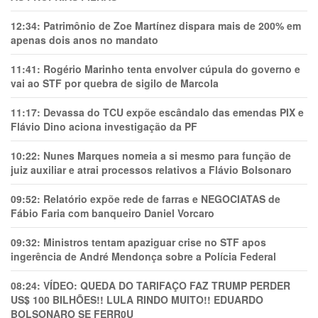
12:34:
Patrimônio de Zoe Martínez dispara mais de 200% em
apenas dois anos no mandato
11:41:
Rogério Marinho tenta envolver cúpula do governo e
vai ao STF por quebra de sigilo de Marcola
11:17:
Devassa do TCU expõe escândalo das emendas PIX e
Flávio Dino aciona investigação da PF
10:22:
Nunes Marques nomeia a si mesmo para função de
juiz auxiliar e atrai processos relativos a Flávio Bolsonaro
09:52:
Relatório expõe rede de farras e NEGOCIATAS de
Fábio Faria com banqueiro Daniel Vorcaro
09:32:
Ministros tentam apaziguar crise no STF apos
ingerência de André Mendonça sobre a Polícia Federal
08:24:
VÍDEO: QUEDA DO TARIFAÇO FAZ TRUMP PERDER
US$ 100 BILHÕES!! LULA RINDO MUITO!! EDUARDO
BOLSONARO SE FERR0U