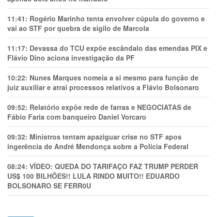
11:41:
Rogério Marinho tenta envolver cúpula do governo e
vai ao STF por quebra de sigilo de Marcola
11:17:
Devassa do TCU expõe escândalo das emendas PIX e
Flávio Dino aciona investigação da PF
10:22:
Nunes Marques nomeia a si mesmo para função de
juiz auxiliar e atrai processos relativos a Flávio Bolsonaro
09:52:
Relatório expõe rede de farras e NEGOCIATAS de
Fábio Faria com banqueiro Daniel Vorcaro
09:32:
Ministros tentam apaziguar crise no STF apos
ingerência de André Mendonça sobre a Polícia Federal
08:24:
VÍDEO: QUEDA DO TARIFAÇO FAZ TRUMP PERDER
US$ 100 BILHÕES!! LULA RINDO MUITO!! EDUARDO
BOLSONARO SE FERR0U