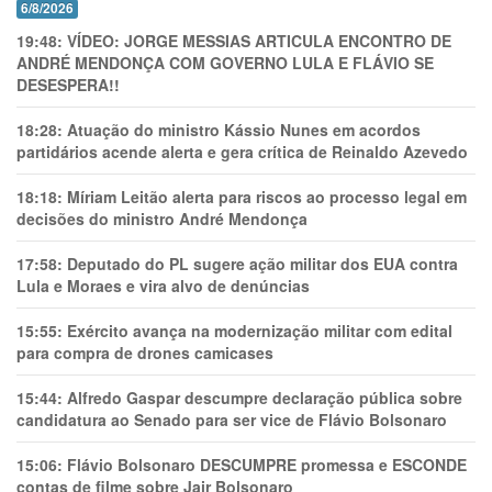
6/8/2026
19:48:
VÍDEO: JORGE MESSIAS ARTICULA ENCONTRO DE
ANDRÉ MENDONÇA COM GOVERNO LULA E FLÁVIO SE
DESESPERA!!
18:28:
Atuação do ministro Kássio Nunes em acordos
partidários acende alerta e gera crítica de Reinaldo Azevedo
18:18:
Míriam Leitão alerta para riscos ao processo legal em
decisões do ministro André Mendonça
17:58:
Deputado do PL sugere ação militar dos EUA contra
Lula e Moraes e vira alvo de denúncias
15:55:
Exército avança na modernização militar com edital
para compra de drones camicases
15:44:
Alfredo Gaspar descumpre declaração pública sobre
candidatura ao Senado para ser vice de Flávio Bolsonaro
15:06:
Flávio Bolsonaro DESCUMPRE promessa e ESCONDE
contas de filme sobre Jair Bolsonaro