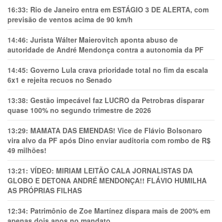
16:33:
Rio de Janeiro entra em ESTÁGIO 3 DE ALERTA, com
previsão de ventos acima de 90 km/h
14:46:
Jurista Wálter Maierovitch aponta abuso de
autoridade de André Mendonça contra a autonomia da PF
14:45:
Governo Lula crava prioridade total no fim da escala
6x1 e rejeita recuos no Senado
13:38:
Gestão impecável faz LUCRO da Petrobras disparar
quase 100% no segundo trimestre de 2026
13:29:
MAMATA DAS EMENDAS! Vice de Flávio Bolsonaro
vira alvo da PF após Dino enviar auditoria com rombo de R$
49 milhões!
13:21:
VÍDEO: MIRIAM LEITÃO CALA JORNALISTAS DA
GLOBO E DETONA ANDRÉ MENDONÇA!! FLÁVIO HUMILHA
AS PRÓPRIAS FILHAS
12:34:
Patrimônio de Zoe Martínez dispara mais de 200% em
apenas dois anos no mandato