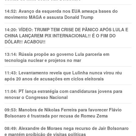
14:52:
Avanço da esquerda nos EUA ameaça bases do
movimento MAGA e assusta Donald Trump
14:20:
VÍDEO: TRUMP TEM CRlSE DE PÂNlCO APÓS LULA E
CHINA LANÇAREM PIX INTERNACIONAL!! É O FIM DO
DÓLAR!! ACABOU!!
13:14:
Rússia propõe ao governo Lula parceria em
tecnologia nuclear e projetos no mar
11:43:
Levantamento revela que Lulinha nunca virou réu
após 20 anos de acusações em ciclos eleitorais
11:04:
PT lança estratégia com candidaturas jovens para
renovar o Congresso Nacional
09:53:
Manobra de Nikolas Ferreira para favorecer Flávio
Bolsonaro é frustrada por recusa de Romeu Zema
08:49:
Alexandre de Moraes nega recurso de Jair Bolsonaro
e mantém proibição de visitas políticas