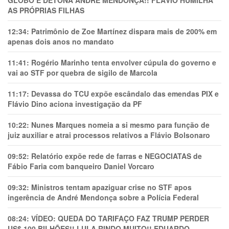
GLOBO E DETONA ANDRÉ MENDONÇA!! FLÁVIO HUMILHA
AS PRÓPRIAS FILHAS
12:34:
Patrimônio de Zoe Martínez dispara mais de 200% em
apenas dois anos no mandato
11:41:
Rogério Marinho tenta envolver cúpula do governo e
vai ao STF por quebra de sigilo de Marcola
11:17:
Devassa do TCU expõe escândalo das emendas PIX e
Flávio Dino aciona investigação da PF
10:22:
Nunes Marques nomeia a si mesmo para função de
juiz auxiliar e atrai processos relativos a Flávio Bolsonaro
09:52:
Relatório expõe rede de farras e NEGOCIATAS de
Fábio Faria com banqueiro Daniel Vorcaro
09:32:
Ministros tentam apaziguar crise no STF apos
ingerência de André Mendonça sobre a Polícia Federal
08:24:
VÍDEO: QUEDA DO TARIFAÇO FAZ TRUMP PERDER
US$ 100 BILHÕES!! LULA RINDO MUITO!! EDUARDO