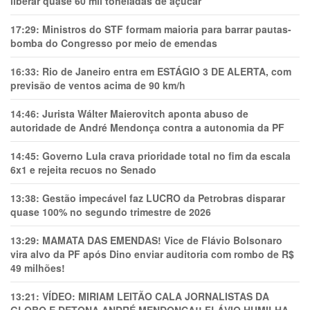
liberar quase 60 mil toneladas de açúcar
17:29:
Ministros do STF formam maioria para barrar pautas-
bomba do Congresso por meio de emendas
16:33:
Rio de Janeiro entra em ESTÁGIO 3 DE ALERTA, com
previsão de ventos acima de 90 km/h
14:46:
Jurista Wálter Maierovitch aponta abuso de
autoridade de André Mendonça contra a autonomia da PF
14:45:
Governo Lula crava prioridade total no fim da escala
6x1 e rejeita recuos no Senado
13:38:
Gestão impecável faz LUCRO da Petrobras disparar
quase 100% no segundo trimestre de 2026
13:29:
MAMATA DAS EMENDAS! Vice de Flávio Bolsonaro
vira alvo da PF após Dino enviar auditoria com rombo de R$
49 milhões!
13:21:
VÍDEO: MIRIAM LEITÃO CALA JORNALISTAS DA