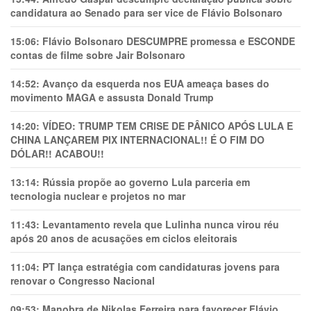
candidatura ao Senado para ser vice de Flávio Bolsonaro
15:06:
Flávio Bolsonaro DESCUMPRE promessa e ESCONDE
contas de filme sobre Jair Bolsonaro
14:52:
Avanço da esquerda nos EUA ameaça bases do
movimento MAGA e assusta Donald Trump
14:20:
VÍDEO: TRUMP TEM CRlSE DE PÂNlCO APÓS LULA E
CHINA LANÇAREM PIX INTERNACIONAL!! É O FIM DO
DÓLAR!! ACABOU!!
13:14:
Rússia propõe ao governo Lula parceria em
tecnologia nuclear e projetos no mar
11:43:
Levantamento revela que Lulinha nunca virou réu
após 20 anos de acusações em ciclos eleitorais
11:04:
PT lança estratégia com candidaturas jovens para
renovar o Congresso Nacional
09:53:
Manobra de Nikolas Ferreira para favorecer Flávio