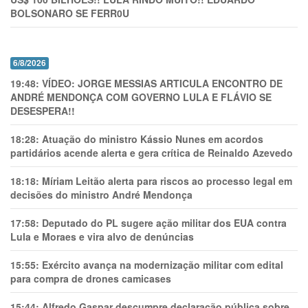
BOLSONARO SE FERR0U
6/8/2026
19:48:
VÍDEO: JORGE MESSIAS ARTICULA ENCONTRO DE
ANDRÉ MENDONÇA COM GOVERNO LULA E FLÁVIO SE
DESESPERA!!
18:28:
Atuação do ministro Kássio Nunes em acordos
partidários acende alerta e gera crítica de Reinaldo Azevedo
18:18:
Míriam Leitão alerta para riscos ao processo legal em
decisões do ministro André Mendonça
17:58:
Deputado do PL sugere ação militar dos EUA contra
Lula e Moraes e vira alvo de denúncias
15:55:
Exército avança na modernização militar com edital
para compra de drones camicases
15:44:
Alfredo Gaspar descumpre declaração pública sobre