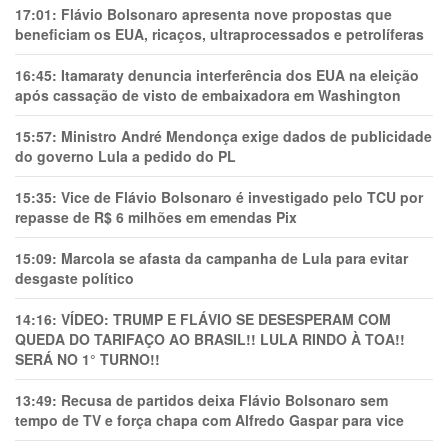
17:01:
Flávio Bolsonaro apresenta nove propostas que
beneficiam os EUA, ricaços, ultraprocessados e petrolíferas
16:45:
Itamaraty denuncia interferência dos EUA na eleição
após cassação de visto de embaixadora em Washington
15:57:
Ministro André Mendonça exige dados de publicidade
do governo Lula a pedido do PL
15:35:
Vice de Flávio Bolsonaro é investigado pelo TCU por
repasse de R$ 6 milhões em emendas Pix
15:09:
Marcola se afasta da campanha de Lula para evitar
desgaste político
14:16:
VÍDEO: TRUMP E FLÁVIO SE DESESPERAM COM
QUEDA DO TARIFAÇO AO BRASIL!! LULA RINDO À TOA!!
SERÁ NO 1° TURNO!!
13:49:
Recusa de partidos deixa Flávio Bolsonaro sem
tempo de TV e força chapa com Alfredo Gaspar para vice