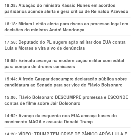
18:28:
Atuação do ministro Kássio Nunes em acordos
partidários acende alerta e gera crítica de Reinaldo Azevedo
18:18:
Míriam Leitão alerta para riscos ao processo legal em
decisões do ministro André Mendonça
17:58:
Deputado do PL sugere ação militar dos EUA contra
Lula e Moraes e vira alvo de denúncias
15:55:
Exército avança na modernização militar com edital
para compra de drones camicases
15:44:
Alfredo Gaspar descumpre declaração pública sobre
candidatura ao Senado para ser vice de Flávio Bolsonaro
15:06:
Flávio Bolsonaro DESCUMPRE promessa e ESCONDE
contas de filme sobre Jair Bolsonaro
14:52:
Avanço da esquerda nos EUA ameaça bases do
movimento MAGA e assusta Donald Trump
14:20:
VÍDEO: TRUMP TEM CRlSE DE PÂNlCO APÓS LULA E