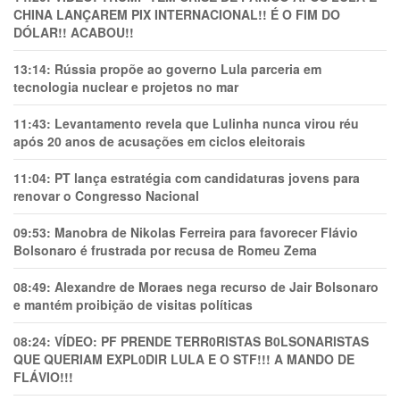
CHINA LANÇAREM PIX INTERNACIONAL!! É O FIM DO
DÓLAR!! ACABOU!!
13:14:
Rússia propõe ao governo Lula parceria em
tecnologia nuclear e projetos no mar
11:43:
Levantamento revela que Lulinha nunca virou réu
após 20 anos de acusações em ciclos eleitorais
11:04:
PT lança estratégia com candidaturas jovens para
renovar o Congresso Nacional
09:53:
Manobra de Nikolas Ferreira para favorecer Flávio
Bolsonaro é frustrada por recusa de Romeu Zema
08:49:
Alexandre de Moraes nega recurso de Jair Bolsonaro
e mantém proibição de visitas políticas
08:24:
VÍDEO: PF PRENDE TERR0RlSTAS B0LSONARlSTAS
QUE QUERIAM EXPL0DlR LULA E O STF!!! A MANDO DE
FLÁVIO!!!