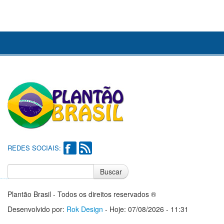
REDES SOCIAIS:
Buscar
Notícias do Flamengo
Notícias do Corinthians
Plantão Brasil - Todos os direitos reservados ®
Desenvolvido por:
Rok Design
- Hoje: 07/08/2026 - 11:31