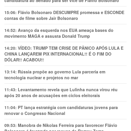
candidatura ao Senado para ser vice de Flávio Bolsonaro
15:06:
Flávio Bolsonaro DESCUMPRE promessa e ESCONDE
contas de filme sobre Jair Bolsonaro
14:52:
Avanço da esquerda nos EUA ameaça bases do
movimento MAGA e assusta Donald Trump
14:20:
VÍDEO: TRUMP TEM CRlSE DE PÂNlCO APÓS LULA E
CHINA LANÇAREM PIX INTERNACIONAL!! É O FIM DO
DÓLAR!! ACABOU!!
13:14:
Rússia propõe ao governo Lula parceria em
tecnologia nuclear e projetos no mar
11:43:
Levantamento revela que Lulinha nunca virou réu
após 20 anos de acusações em ciclos eleitorais
11:04:
PT lança estratégia com candidaturas jovens para
renovar o Congresso Nacional
09:53:
Manobra de Nikolas Ferreira para favorecer Flávio