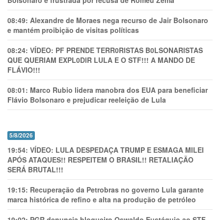
Bolsonaro é frustrada por recusa de Romeu Zema
08:49:
Alexandre de Moraes nega recurso de Jair Bolsonaro
e mantém proibição de visitas políticas
08:24:
VÍDEO: PF PRENDE TERR0RlSTAS B0LSONARlSTAS
QUE QUERIAM EXPL0DlR LULA E O STF!!! A MANDO DE
FLÁVIO!!!
08:01:
Marco Rubio lidera manobra dos EUA para beneficiar
Flávio Bolsonaro e prejudicar reeleição de Lula
5/8/2026
19:54:
VÍDEO: LULA DESPEDAÇA TRUMP E ESMAGA MILEI
APÓS ATAQUES!! RESPEITEM O BRASIL!! RETALIAÇÃO
SERÁ BRUTAL!!!
19:15:
Recuperação da Petrobras no governo Lula garante
marca histórica de refino e alta na produção de petróleo
19:02:
PGR denuncia blogueiro Oswaldo Eustáquio ao STF