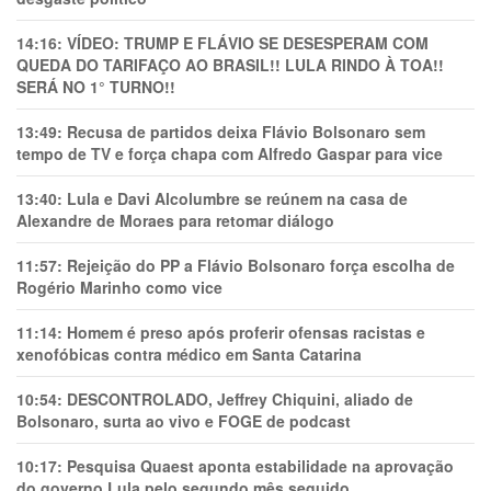
14:16:
VÍDEO: TRUMP E FLÁVIO SE DESESPERAM COM
QUEDA DO TARIFAÇO AO BRASIL!! LULA RINDO À TOA!!
SERÁ NO 1° TURNO!!
13:49:
Recusa de partidos deixa Flávio Bolsonaro sem
tempo de TV e força chapa com Alfredo Gaspar para vice
13:40:
Lula e Davi Alcolumbre se reúnem na casa de
Alexandre de Moraes para retomar diálogo
11:57:
Rejeição do PP a Flávio Bolsonaro força escolha de
Rogério Marinho como vice
11:14:
Homem é preso após proferir ofensas racistas e
xenofóbicas contra médico em Santa Catarina
10:54:
DESCONTROLADO, Jeffrey Chiquini, aliado de
Bolsonaro, surta ao vivo e FOGE de podcast
10:17:
Pesquisa Quaest aponta estabilidade na aprovação
do governo Lula pelo segundo mês seguido