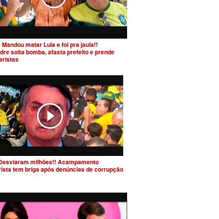
 Mandou matar Lula e foi pra jaula!!
dre solta bomba, afasta prefeito e prende
aristas
Desviaram milhões!! Acampamento
rista tem briga após denúncias de corrupção