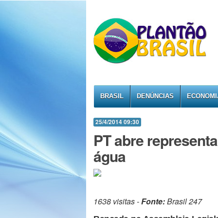
BRASIL
DENÚNCIAS
ECONOMI
25/4/2014 09:30
PT abre represent
água
1638 visitas -
Fonte:
Brasil 247