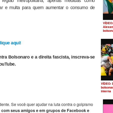
 região metropolitana, apenas medidas como
ar e multa para quem aumentar o consumo de
VÍDEO:
Alexan
bolson
ique aqui!
tra Bolsonaro e a direita fascista, inscreva-se
YouTube.
VÍDEO: 
bolsona
interna
ente. Se você quer ajudar na luta contra o golpismo
e com seus amigos e em grupos de Facebook e