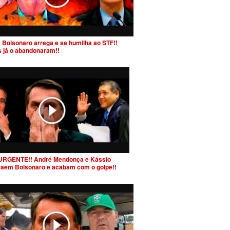
 Bolsonaro arrega e se humilha ao STF!!
s já o abandonaram!!
URGENTE!! André Mendonça e Kássio
raem Bolsonaro e acabam com o golpe!!