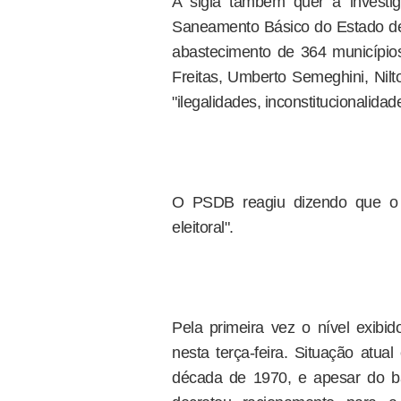
A sigla também quer a investi
Saneamento Básico do Estado de
abastecimento de 364 município
Freitas, Umberto Semeghini, Nil
"ilegalidades, inconstitucionalida
O PSDB reagiu dizendo que o P
eleitoral".
Pela primeira vez o nível exibi
nesta terça-feira. Situação atual
década de 1970, e apesar do ba