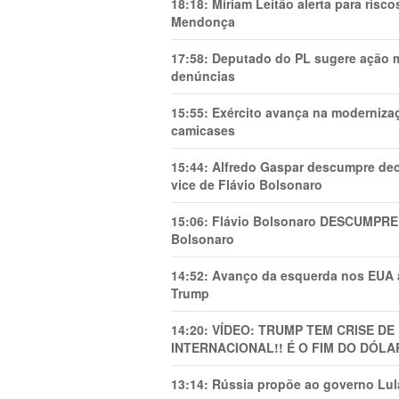
18:18:
Míriam Leitão alerta para risc
Mendonça
17:58:
Deputado do PL sugere ação mi
denúncias
15:55:
Exército avança na modernizaç
camicases
15:44:
Alfredo Gaspar descumpre dec
vice de Flávio Bolsonaro
15:06:
Flávio Bolsonaro DESCUMPRE 
Bolsonaro
14:52:
Avanço da esquerda nos EUA
Trump
14:20:
VÍDEO: TRUMP TEM CRlSE DE
INTERNACIONAL!! É O FIM DO DÓLA
13:14:
Rússia propõe ao governo Lula