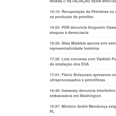
BRASIL!! RETALIAÇÃO SERÁ BRUTAL
19:15:
Recuperação da Petrobras no g
na produção de petróleo
19:02:
PGR denuncia blogueiro Oswal
ataques à democracia
18:26:
Silas Malafaia aponta erro es
representatividade feminina
17:20:
Lula conversa com Vladimir Put
de retaliação dos EUA
17:01:
Flávio Bolsonaro apresenta no
ultraprocessados e petrolíferas
16:45:
Itamaraty denuncia interferên
embaixadora em Washington
15:57:
Ministro André Mendonça exig
PL