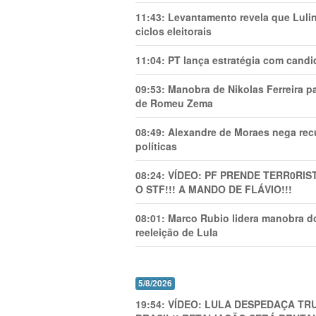
11:43:
Levantamento revela que Luli
ciclos eleitorais
11:04:
PT lança estratégia com candi
09:53:
Manobra de Nikolas Ferreira pa
de Romeu Zema
08:49:
Alexandre de Moraes nega recu
políticas
08:24:
VÍDEO: PF PRENDE TERR0RlS
O STF!!! A MANDO DE FLÁVIO!!!
08:01:
Marco Rubio lidera manobra do
reeleição de Lula
5/8/2026
19:54:
VÍDEO: LULA DESPEDAÇA TRU