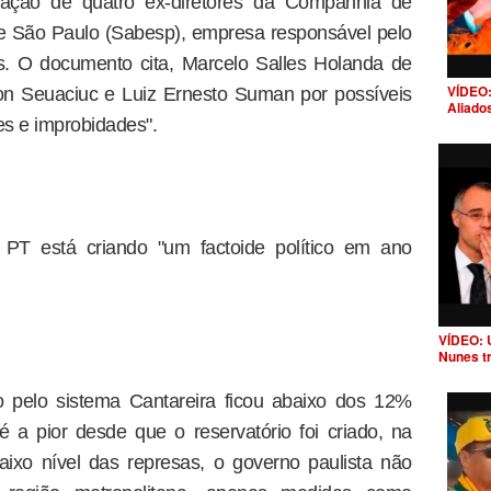
gação de quatro ex-diretores da Companhia de
 São Paulo (Sabesp), empresa responsável pelo
s. O documento cita, Marcelo Salles Holanda de
VÍDEO:
ton Seuaciuc e Luiz Ernesto Suman por possíveis
Aliado
des e improbidades".
T está criando "um factoide político em ano
VÍDEO: 
Nunes t
do pelo sistema Cantareira ficou abaixo dos 12%
 é a pior desde que o reservatório foi criado, na
ixo nível das represas, o governo paulista não