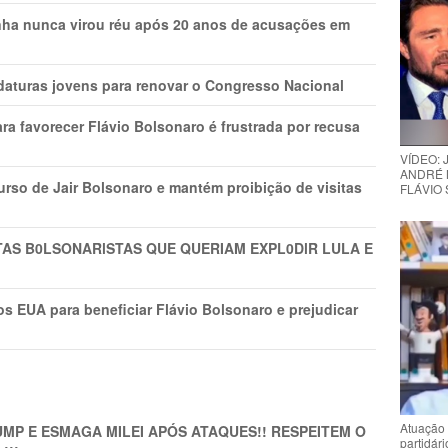
nha nunca virou réu após 20 anos de acusações em
daturas jovens para renovar o Congresso Nacional
ra favorecer Flávio Bolsonaro é frustrada por recusa
VÍDEO:
ANDRÉ 
rso de Jair Bolsonaro e mantém proibição de visitas
FLÁVIO
TAS B0LSONARlSTAS QUE QUERIAM EXPL0DlR LULA E
s EUA para beneficiar Flávio Bolsonaro e prejudicar
Atuação 
MP E ESMAGA MILEI APÓS ATAQUES!! RESPEITEM O
partidár